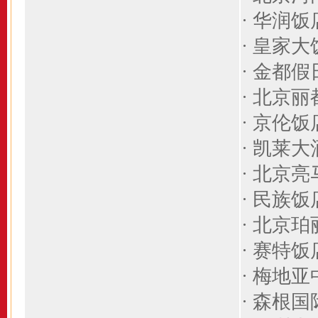
· 华润饭
·
皇家大
·
金都假
·
北京丽
·
京伦饭
·
凯莱大
·
北京亮
·
民族饭
·
北京珀
·
赛特饭
·
梅地亚
· 森根