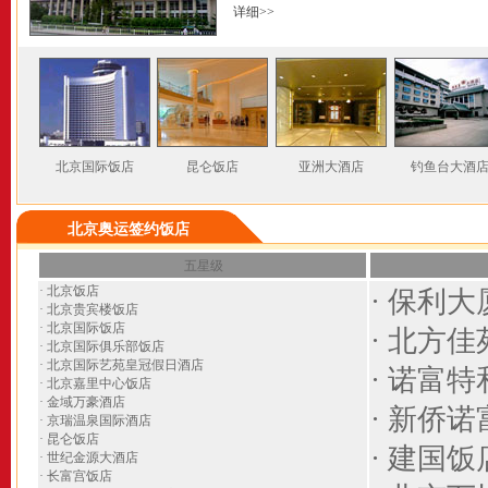
详细
>>
北京国际饭店
昆仑饭店
亚洲大酒店
钓鱼台大酒
北京奥运签约饭店
五星级
·
北京饭店
·
保利大
·
北京贵宾楼饭店
·
北京国际饭店
·
北方佳
·
北京国际俱乐部饭店
·
北京国际艺苑皇冠假日酒店
·
诺富特
·
北京嘉里中心饭店
·
金域万豪酒店
·
新侨诺
·
京瑞温泉国际酒店
·
昆仑饭店
·
建国饭
·
世纪金源大酒店
·
长富宫饭店