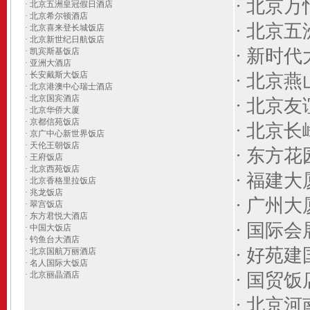
·
北京万
·
北京五洲皇冠假日酒店
·
北京希尔顿酒店
· 北京
·
北京喜来登长城饭店
·
北京新世纪日航饭店
·
新时代
·
凯宾斯基饭店
·
亚洲大酒店
·
长安戴斯大饭店
·
北京燕
·
北京港澳中心瑞士酒店
·
北京国宾酒店
·
北京友
·
北京华侨大厦
·
京都信苑饭店
·
北京长
·
京广中心新世界饭店
·
天伦王朝饭店
·
东方花
·
王府饭店
·
北京西苑饭店
·
福建大
·
北京香格里拉饭店
·
兆龙饭店
·
广州大
·
翠宫饭店
·
东方君悦大酒店
·
国际会
·
中国大饭店
·
钓鱼台大酒店
·
好苑建
·
北京国航万丽酒店
·
名人国际大饭店
· 北京丽晶酒店
·
国贸饭
·
北京河