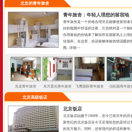
北京的青年旅舍
青年旅舍：年轻人理想的留宿地
青年旅舍是一个价格合理并且能够使留宿者
好的氛围中舒适的过夜，它也绝对是一个能
你用最低的价钱来了解你所在国家风土人情
佳场所。在这里，你还能够体验热情温暖的
围...
详细
>>
兆龙青年旅舍
东方晨光青年旅舍
飞鹰国际青年旅舍
侣松园青年旅
北京高级饭店
北京饭店
北京饭店始建于1900年，至今已有百年的历
新世纪的北京饭店在今天呈现给您的是经过
的东方魅力。同时，还有现代的舒适和奢华。.