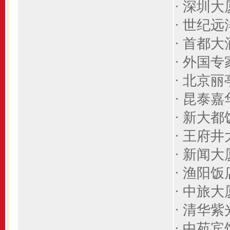
·
深圳大
·
世纪远
·
首都大
· 外国
· 北京
· 昆泰
·
新大都
·
王府井
·
新闻大
·
渔阳饭
·
中旅大
·
清华紫
·
中苑宾