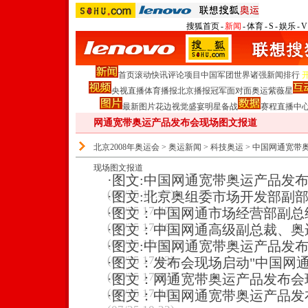
搜狐首页
-
新闻
-
体育
-
S
-
娱乐
-
V
首页
滚动
快讯
评论
项目
中国军团
世界诸强
新闻排行
央视直播
体育播报
北京播报
冠军面对面
奥运紫薇星
最新图片
花边
视觉盛宴
明星
备战
赛程
直播中
网通宽带奥运产品发布会现场图文报道
北京2008年奥运会
>
奥运新闻
>
科技奥运
>
中国网通宽带
现场图文报道
·
图文:中国网通宽带奥运产品发
(07/25 17:47)
·
图文:北京奥组委市场开发部副
(07/25 17:47)
·
图文：中国网通市场经营部副总
(07/25 17:46)
·
图文：中国网通高级副总裁、奥
(07/25 17:45)
·
图文:中国网通宽带奥运产品发
(07/25 17:43)
·
图文：发布会现场启动"中国网通
(07/25 17:42)
·
图文：网通宽带奥运产品发布会
(07/25 17:41)
·
图文：中国网通宽带奥运产品发