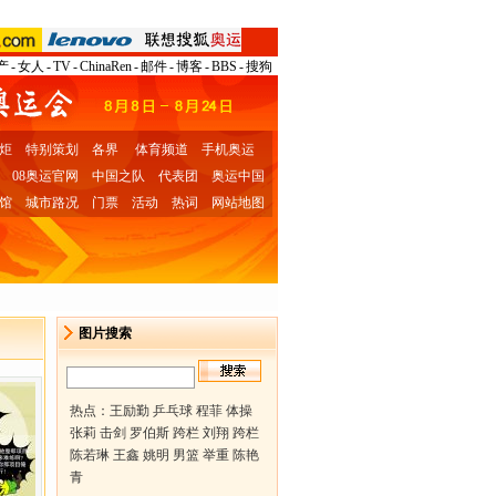
产
-
女人
-
TV
-
ChinaRen
-
邮件
-
博客
-
BBS
-
搜狗
炬
特别策划
各界
体育频道
手机奥运
08奥运官网
中国之队
代表团
奥运中国
馆
城市路况
门票
活动
热词
网站地图
图片搜索
热点：
王励勤 乒乓球
程菲 体操
张莉 击剑
罗伯斯 跨栏
刘翔 跨栏
陈若琳 王鑫
姚明 男篮
举重 陈艳
青