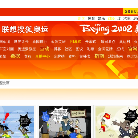
新闻
-
体育
-
娱乐
-
财经
-
IT
-
汽车
-
房
国军团
世界诸强
新闻排行
金牌英雄
闭幕式
开幕式
每日看点
奥运村
火
军面对面
奥运紫微星
博客
社区
图说
彩票
金牌竞猜
壁纸
表情
赛程
直播中心
金牌榜
资料
转播表
观战指南
奥运场
运漫画