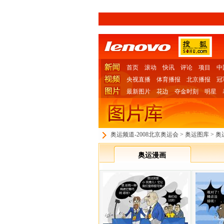
首页
滚动
快讯
评论
项目
中
央视直播
体育播报
北京播报
冠
最新图片
花边
夺金时刻
明星
奥运频道-2008北京奥运会
>
奥运图库
>
奥
奥运漫画