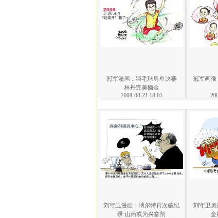
冠军漫画：羽毛球男单决赛
冠军画像
林丹完美摘金
2008-08-21 18:03
200
刘守卫漫画：博尔特再次破纪
刘守卫奥
录 山药或为兴奋剂
金