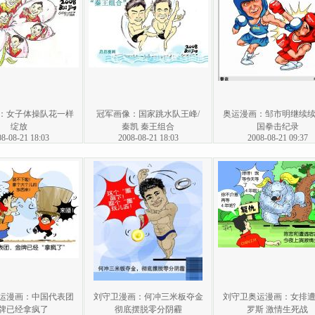
：女子体操队花一样
冠军画像：国家跳水队王峰/
奥运漫画：邹市明继续
绽放
秦凯 秦王组合
国拳击纪录
8-08-21 18:03
2008-08-21 18:03
2008-08-21 09:37
运漫画：中国代表团
刘守卫漫画：何冲三米板夺金
刘守卫奥运漫画：女排
牌已经拿疯了
彻底摆脱零分阴霾
罗斯 激情生死战