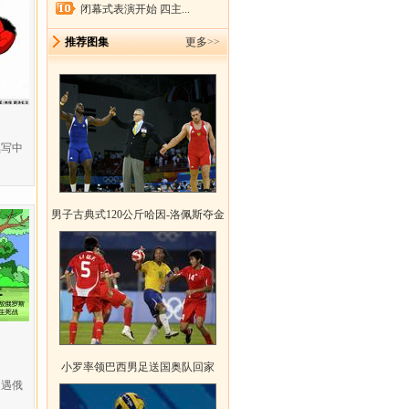
闭幕式表演开始 四主...
推荐图集
更多
>>
续写中
男子古典式120公斤哈因-洛佩斯夺金
小罗率领巴西男足送国奥队回家
遭遇俄