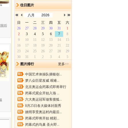
往日图片
美国后
图片排行
更多
>>
中国艺术体操队摘银创...
梦八众巨星发威 艰难...
北京奥运会闭幕式即将举行
闭幕式观众开始入场 ...
六大奥运冠军做客搜狐...
福
8月25日各大媒体封面秀
姚明享受奥运村内最后...
闭幕式即将开始 精彩...
闭幕式的鸟巢 圣火即...