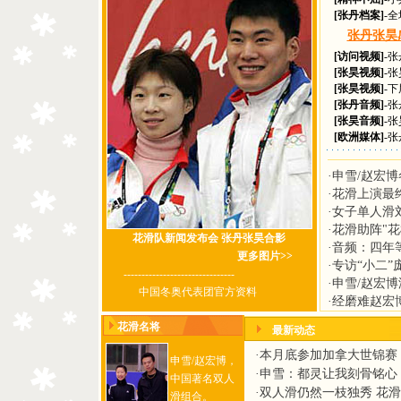
[张丹档案]
-
张丹张昊
[访问视频]
-
[张昊视频]
-
[张昊视频]
-
[张丹音频]
-
[张昊音频]
-
[欧洲媒体]
-
·
申雪/赵宏博
·
花滑上演最
·
女子单人滑刘
·
花滑助阵"花
花滑队新闻发布会 张丹张昊合影
·
音频：四年
更多图片>>
·
专访“小二”
-------------------------------
·
申雪/赵宏
中国冬奥代表团官方资料
·
经磨难赵宏
花滑名将
最新动态
·
本月底参加加拿大世锦赛 
申雪/赵宏博，
·
申雪：都灵让我刻骨铭心
中国著名双人
·
双人滑仍然一枝独秀 花
滑组合。