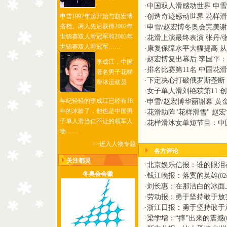
·
中国双人滑感动世界 申
·
创造奇迹感动世界 花样
申雪1992年起开始与赵宏博
搭档。两人先后获得2002年
·
申雪/赵宏博冬奥会完美谢
世锦赛双人滑冠军和2003年
·
花滑上演最终表演 张丹/
世锦赛双人滑冠军……
·
康复保障水平大幅提高 
·
赵宏博复出幕后 李国平
李成江，中国
·
排名比赛第11名 中国花
著名男子花样
·
下定决心打破俄罗斯垄断
滑冰运动员
·
女子单人滑刘艳获第11 
年纪轻轻的李成江已经有18
·
申雪/赵宏博华丽谢幕 黄
年的冰龄了，他也是中国男
·
花滑助阵"花样滑雪" 赵
子单人滑当仁不让的领军人
·
花样滑冰女单短节目：中
物……
>>进入人物专题
各方评论
关注都灵
·
北京娱乐信报：谁的眼泪
冬奥会会徽
·
钱江晚报：落寞的英雄
(02
·
刘长惠：在那洁白的冰面
·
劳动报：勇于坚持敢于放
·
浙江日报：勇于坚持敢于
·
梁学增：“摔”出来的震撼
(