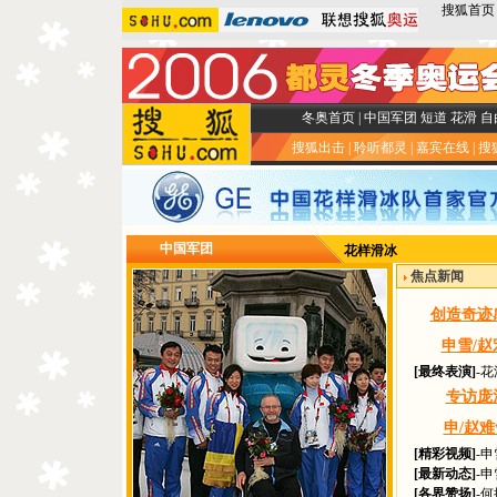
搜狐首页
冬奥首页
|
中国军团
短道
花滑
自
搜狐出击
|
聆听都灵
|
嘉宾在线
|
搜
中国军团
花样滑冰
焦点新闻
创造奇迹
申雪/赵
[最终表演]
-
专访庞
申/赵
[精彩视频]
-
[最新动态]
-
[各界赞扬]
-