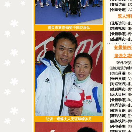
[赛后访谈]
-
[创造奇迹]
-
双人滑
[现场访问]
-
都灵市政府颁奖中国花滑队
[精彩视频]
-
[最新动态]
-
[感谢网友]
-
韧带损伤
坚强之花
张丹/张昊在
但她顽强的继续完
[伤心落泪]
-
[张丹父母]
-
[对话张丹]
-
[搜狐网友]
-
[远大目标]
-
[最新动态]
-
[张丹访谈]
-
[教练言论]
-
[赛后访谈]
-
访谈：蝴蝶夫人见证峥嵘岁月
[媒体快评]
-
[外电盛赞]
-
[精神不屈]
-