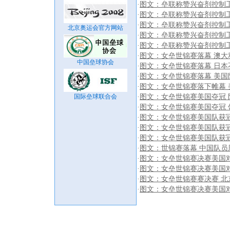
·
图文：垒联称赞兴奋剂控制工
·
图文：垒联称赞兴奋剂控制工
·
图文：垒联称赞兴奋剂控制工
北京奥运会官方网站
·
图文：垒联称赞兴奋剂控制工
·
图文：垒联称赞兴奋剂控制
·
图文：女垒世锦赛落幕 澳大
中国垒球协会
·
图文：女垒世锦赛落幕 日本
·
图文：女垒世锦赛落幕 美国
·
图文：女垒世锦赛落下帷幕 
国际垒球联合会
·
图文：女垒世锦赛美国夺冠
·
图文：女垒世锦赛美国夺冠
·
图文：女垒世锦赛美国队获冠
·
图文：女垒世锦赛美国队获
·
图文：女垒世锦赛美国队获
·
图文：世锦赛落幕 中国队员
·
图文：女垒世锦赛决赛美国对
·
图文：女垒世锦赛决赛美国对
·
图文：女垒世锦赛赛决赛 
·
图文：女垒世锦赛决赛美国对