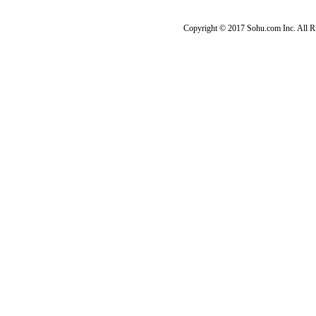
Copyright © 2017 Sohu.com Inc. Al