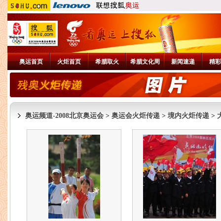
奥运首页
火炬首页
希腊取火
希腊文化周
新闻速递
精彩
奥运频道-2008北京奥运会
>
奥运会火炬传递
>
境内火炬传递
>