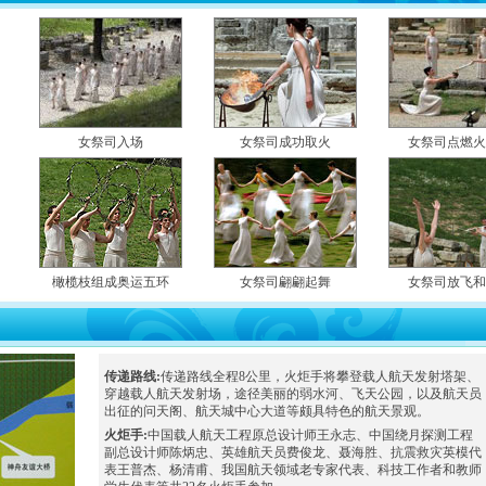
女祭司入场
女祭司成功取火
女祭司点燃
橄榄枝组成奥运五环
女祭司翩翩起舞
女祭司放飞
传递路线:
传递路线全程8公里，火炬手将攀登载人航天发射塔架、
穿越载人航天发射场，途径美丽的弱水河、飞天公园，以及航天员
出征的问天阁、航天城中心大道等颇具特色的航天景观。
火炬手:
中国载人航天工程原总设计师王永志、中国绕月探测工程
副总设计师陈炳忠、英雄航天员费俊龙、聂海胜、抗震救灾英模代
表王普杰、杨清甫、我国航天领域老专家代表、科技工作者和教师