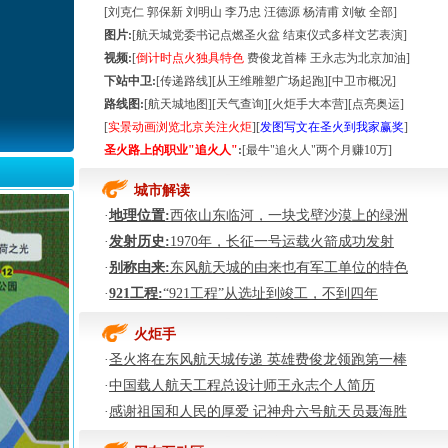
[
刘克仁
郭保新
刘明山
李乃忠
汪德源
杨清甫
刘敏
全部
]
·
图片
:
[
航天城党委书记点燃圣火盆
结束仪式多样文艺表演
]
视频
:
[
倒计时点火独具特色
费俊龙首棒
王永志为北京加油
]
·
下站中卫
:
[
传递路线
][
从王维雕塑广场起跑
][
中卫市概况
]
·
路线图:
[
航天城地图
][
天气查询
][
火炬手大本营
][
点亮奥运
]
·
[
实景动画浏览北京关注火炬
][
发图写文在圣火到我家赢奖
]
圣火路上的职业"追火人"
:
[
最牛"追火人"两个月赚10万
]
·
城市解读
·
·
地理位置:
西依山东临河，一块戈壁沙漠上的绿洲
·
·
发射历史
:
1970年，长征一号运载火箭成功发射
·
别称由来:
东风航天城的由来也有军工单位的特色
·
·
921工程
:
“921工程”从选址到竣工，不到四年
·
·
火炬手
·
·
圣火将在东风航天城传递 英雄费俊龙领跑第一棒
·
中国载人航天工程总设计师王永志个人简历
·
·
感谢祖国和人民的厚爱 记神舟六号航天员聂海胜
·