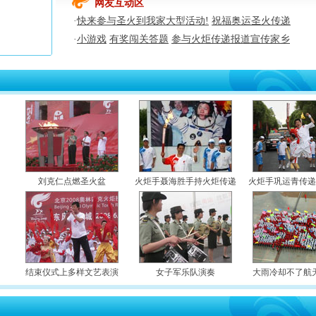
·
网友互动区
·
快来参与圣火到我家大型活动!
祝福奥运圣火传递
·
小游戏
有奖闯关答题
参与火炬传递报道宣传家乡
·
·
·
·
·
·
·
刘克仁点燃圣火盆
火炬手聂海胜手持火炬传递
火炬手巩运青传
·
·
·
结束仪式上多样文艺表演
女子军乐队演奏
大雨冷却不了航
·
·