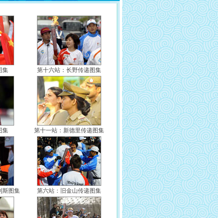
孙晋芳开幕式传递圣火 老女排队长依然英姿飒
情
(08/09 00:26)
★★★
张军开幕式传递圣火 昔日羽毛球名将鸟巢燃激
爽
(08/09 00:05)
★★★
三朝元老陈中首走入场式 出任倒数第三棒很激
情
(08/09 00:02)
★★★
占旭刚开幕式传递圣火 昔举重名将见证中国力
动
(08/09 00:00)
★★★★
李小双开幕式传递圣火 昔日体操名将再结缘奥
量
(08/08 23:59)
★★★
图集
第十六站：长野传递图集
从弹弓大王到奥运冠军 许海峰跑鸟巢内首棒火
运
(08/08 23:57)
★★★
快讯：末棒许智宏传递结束 圆满落下帷幕
炬
(08/08 23:55)
★★
(08/08 12:22)
★★
图集
第十一站：新德里传递图集
利斯图集
第六站：旧金山传递图集