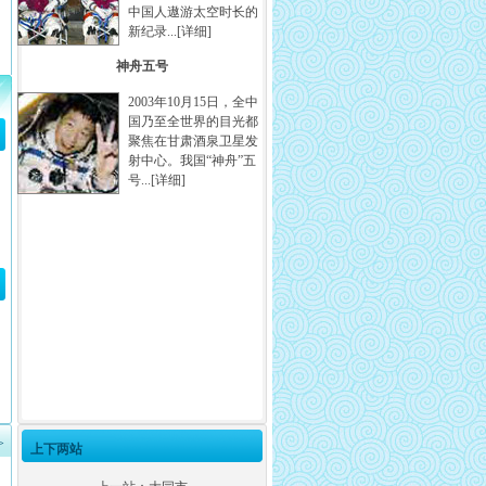
中国人遨游太空时长的
新纪录...[
详细
]
神舟五号
2003年10月15日，全中
国乃至全世界的目光都
聚焦在甘肃酒泉卫星发
射中心。我国“神舟”五
号...[
详细
]
>
上下两站