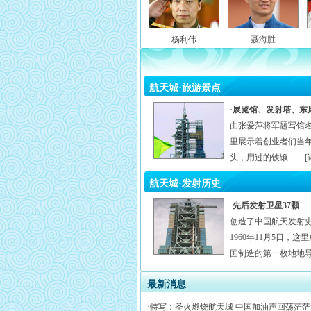
杨利伟
聂海胜
航天城·旅游景点
·
展览馆、发射塔、东
由张爱萍将军题写馆
里展示着创业者们当
头，用过的铁锹……[
航天城·发射历史
·
先后发射卫星37颗
创造了中国航天发射
1960年11月5日，
国制造的第一枚地地导
最新消息
·
特写：圣火燃烧航天城 中国加油声回荡茫茫