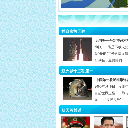
神舟家族回眸
·
从神舟一号到神舟六
“神舟”一号是不载人
是“长征”二号Ｆ型火
行试验，主要目的……
航天城十三项第一
·
中国第一枚近程导弹
2006年9月9日，发
目前世界上惟一一颗
星——“实践八号”……
航天英雄谱