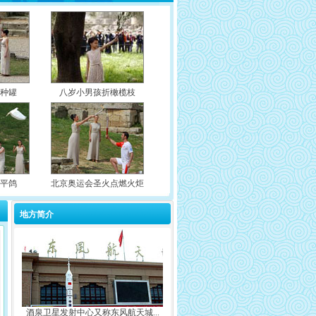
火种罐
八岁小男孩折橄榄枝
和平鸽
北京奥运会圣火点燃火炬
地方简介
酒泉卫星发射中心又称东风航天城...