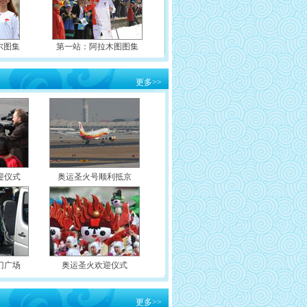
尔图集
第一站：阿拉木图图集
更多
>>
迎仪式
奥运圣火号顺利抵京
门广场
奥运圣火欢迎仪式
更多
>>