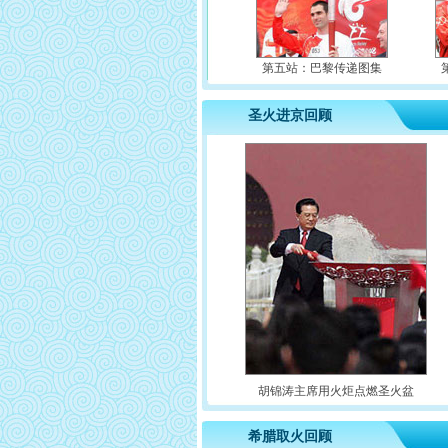
第五站：巴黎传递图集
圣火进京回顾
胡锦涛主席用火炬点燃圣火盆
希腊取火回顾