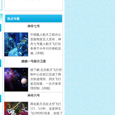
热点专题
神舟七号
中国载人航天工程办公
室新闻发言人宣布，神
舟七号载人航天飞行任
务将于今年10月择机实
施...
[详细]
嫦娥一号探月卫星
据了解,北京航天飞行控
制中心目前已完成了两
次轨道维持、四次飞行
姿态转换、一次月食管
理控制...[
详细
]
神舟六号
两名航天员在太空飞行
115．5小时，这是神五
飞行时间5倍多，创造了