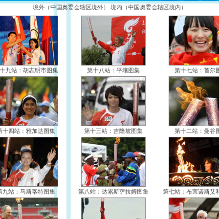
·
境外（中国奥委会辖区境外） 境内（中国奥委会辖区境内）
·
·
·
·
十九站：胡志明市图集
第十八站：平壤图集
第十七站：首尔
·
·
第十四站：雅加达图集
第十三站：吉隆坡图集
第十二站：曼谷
第九站：马斯喀特图集
第八站：达累斯萨拉姆图集
第七站：布宜诺斯艾