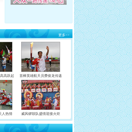
快讯：通州段传递开始 圣火京内首次水上传递
(08/07 17:33)
★★
(08/07 17:08)
★★
快讯：顺义段传递结束 圣火将转场通州
快讯：圣火在北京顺义传递 歌手韩庚高举祥云
(08/07 16:26)
★★
更多
>>
快讯：“九球天后”潘晓婷高举圣火参与传递
(08/07 16:22)
★★
快讯：雅典奥运会男子双人划艇冠军杨文军传
(08/07 15:53)
★★
快讯：奥运冠军刘璇高举圣火顺义站传圣火
递
(08/07 15:48)
★★
快讯：著名演员陈宝国高举圣火参与北京传递
(08/07 15:47)
★★
快讯：约旦哈雅公主参与北京火炬传递
(08/07 15:46)
★★
递高高跃起
首棒英雄航天员费俊龙传递
快讯：顺义段传递开始 陈宝国刘璇将参与
(08/07 15:40)
★★
快讯：平谷段传递结束 圣火将转场顺义
(08/07 15:38)
★★
快讯：平谷段传递开始 平谷影剧院起跑
(08/07 14:31)
★★
(08/07 14:09)
★★
天人热情
威风锣鼓队盛情迎接火炬
体操王子变身飞人 李宁空中漫步燃爆奥运最高
高敏开幕式传递圣火 昔日跳板女皇感受奥运激
潮
(08/09 00:28)
★★★