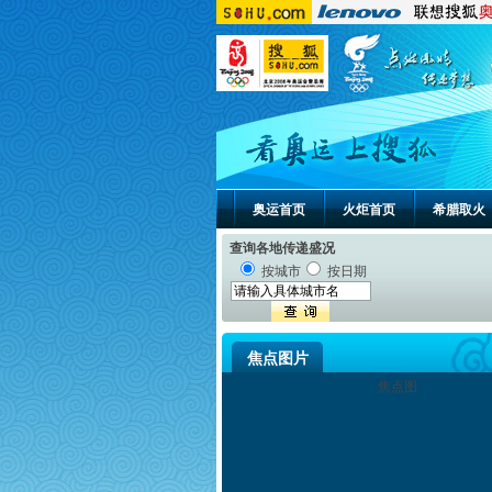
奥运首页
火炬首页
希腊取火
查询各地传递盛况
按城市
按日期
焦点图片
焦点图