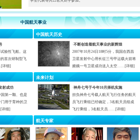
学生代表等共22名火炬手参加。
中国航天事业
中国航天历史
号
·
不断创造着航天事业的新辉煌
的试验性飞船。这
2007年10月24日18时5分，我国在西昌
箭的首次研制型飞
卫星发射中心用长征三号甲运载火箭将
[
详细
]
嫦娥一号卫星成功送入太空……[
详细
]
未来计划
发射成功
·
神舟七号于今年10月择机实施
射中国第一颗、也是
担负神舟七号载人航天飞行任务的航天
专门用于育种的卫
员飞行乘组已经确定，3名航天员组成
[
详细
]
飞行乘组，3名航天员……[
详细
]
航天专家