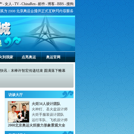
产
-
女人
-
TV
-
ChinaRen
-
邮件
-
博客
-
BBS
-
搜狗
火到我家
点亮奥运
奥运官网
快讯：最后一棒火炬手许智宏开始传递
(08/08 12:21)
★★
快讯：圣火抵达传递最后一站101中学
访谈大厅
快讯：经济开发区传递结束 圣火赴终点101中
(08/08 12:15)
★★
火炬34人设计团队
快讯：北京第三日传递经济技术开发区路段开
学
(08/08 11:20)
★★
火种灯、圣火盆设计师
火炬手服装设计团队
快讯：大兴区传递结束 圣火转场亦庄开发区
始
(08/08 10:53)
★★
运行车队、飞机设计师
快讯：国际超模杜鹃高举圣火参与传递
2008北京奥运火炬接力形象景观大全
(08/08 10:06)
★★
快讯：著名主持人刘元元高举圣火参与传递