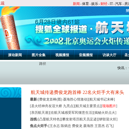
新闻
-
体育
-
娱乐
-
财经
-
IT
-
汽车
-
房
滚动新闻
图片全集
视频播报
音频播报
访谈大厅
圣
路径
快讯
：
·
·
航天城传递费俊龙跑首棒
22名火炬手大有来头
·
最新
:
[
费俊龙首棒(图)
聂海胜心情激动
][
航天城书记末棒
]
·
[
圣火经神舟友谊大桥
九亮点
][
航天城主要景点
][
现场图片
]
·
[
亲历航天港
][
在航天城感受军民惬意生活
][
揭秘火炬点火
]
连线
:
[
凸显航天特色
][
攀发射塔历航天员足迹
][
锣鼓迎火炬
]
·
焦点火炬手
:
[
王永志
陈炳忠
费俊龙
聂海胜
王普杰
石飞
]
·