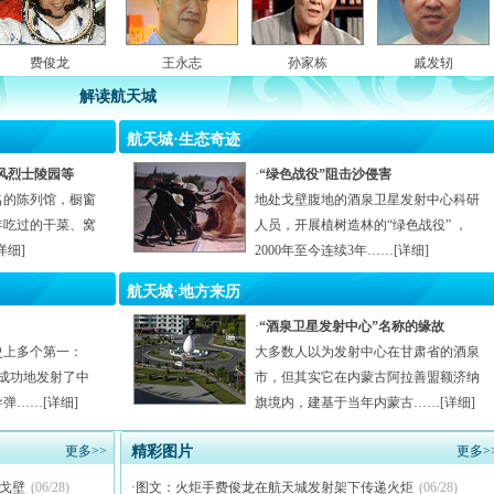
费俊龙
王永志
孙家栋
戚发轫
解读航天城
航天城·生态奇迹
风烈士陵园等
·
“绿色战役”阻击沙侵害
名的陈列馆，橱窗
地处戈壁腹地的酒泉卫星发射中心科研
年吃过的干菜、窝
人员，开展植树造林的“绿色战役” ，
详细
]
2000年至今连续3年……[
详细
]
航天城·地方来历
·
“酒泉卫星发射中心”名称的缘故
史上多个第一：
大多数人以为发射中心在甘肃省的酒泉
这里成功地发射了中
市，但其实它在内蒙古阿拉善盟额济纳
弹……[
详细
]
旗境内，建基于当年内蒙古……[
详细
]
更多
>>
精彩图片
更多
>
戈壁
(06/28)
·
图文：火炬手费俊龙在航天城发射架下传递火炬
(06/28)