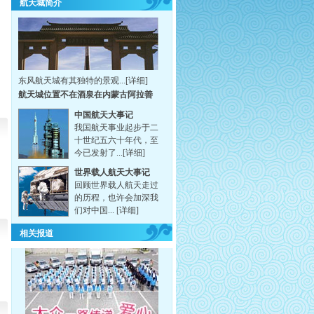
(08/08 10:00)
★★
航天城简介
快讯：雅典“火炬老人”之子那和利传递圣火
(08/08 09:53)
★★
快讯：大兴区传递开始 代区长李长友领跑首棒
(08/08 09:43)
★★
快讯：门头沟区传递结束 圣火将转场大兴区
(08/08 09:35)
★★
东风航天城有其独特的景观...[
详细
]
快讯：原女足国脚任丽萍高举圣火参与传递
(08/08 08:53)
★★
航天城位置不在酒泉在内蒙古阿拉善
(08/08 08:49)
★★
中国航天大事记
快讯：门头沟区传递开始 区长刘云广领跑首棒
我国航天事业起步于二
十世纪五六十年代，至
快讯：房山区传递结束 圣火将转场门头沟区
(08/08 08:30)
★★
今已发射了...
[详细]
快讯：北京第三日传递开始 冯巩领跑首棒
(08/08 07:18)
★★
世界载人航天大事记
回顾世界载人航天走过
快讯：北京第三日传递在周口店举行起跑仪式
(08/08 07:04)
★★
的历程，也许会加深我
8日传递冯巩首棒 北大校长点圣火盆
们对中国...
[详细]
(08/08 07:02)
★★
快讯：宋祖英点燃圣火盆 今日传递圆满结束
(08/07 21:25)
相关报道
★★★
快讯：今日末棒火炬手宋祖英开始传递
(08/07 18:13)
★★
快讯：圣火抵达地坛公园 桑兰传递圣火
(08/07 18:11)
★★
快讯：通州段传递结束 圣火将赴地坛
(08/07 18:10)
★★