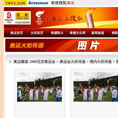
奥运首页
火炬首页
希腊取火
希腊文化周
新闻速递
精彩
奥运频道-2008北京奥运会
>
奥运会火炬传递
>
境内火炬传递
>