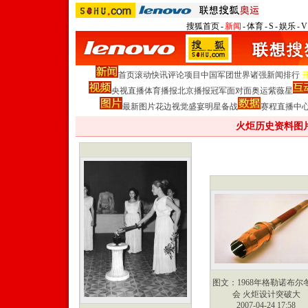
搜狐首页
-
新闻
-
体育
-
S
-
娱乐
-
V
首页
滚动
快讯
评论
项目
中国军团
世界诸强
新闻排行
央视直播
体育播报
北京播报
冠军面对面
奥运紫薇星
最新图片
花边
视觉盛宴
明星
备战
赛程
直播中
火炬历史资料图片
图文：1968年格勒诺布尔
会 火炬设计突破大
2007-04-24 17:58