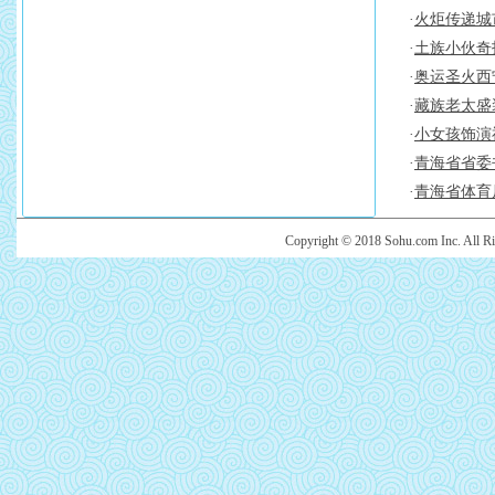
·
火炬传递城
·
土族小伙奇
·
奥运圣火西
·
藏族老太盛
·
小女孩饰演
·
青海省省委
·
青海省体育
Copyright © 2018 Sohu.com Inc. Al