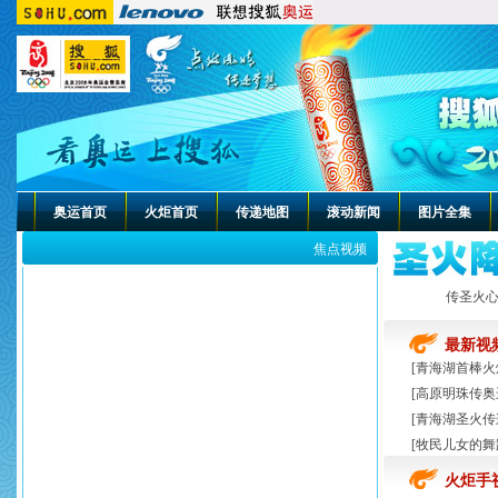
奥运首页
火炬首页
传递地图
滚动新闻
图片全集
焦点视频
传圣火
最新视
[
青海湖首棒火
[
高原明珠传奥
[
青海湖圣火传
[
牧民儿女的舞
火炬手