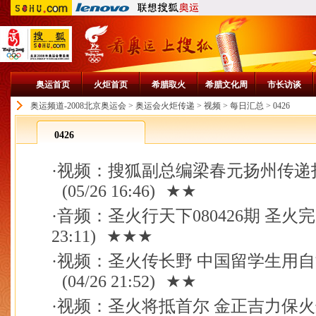
奥运首页
火炬首页
希腊取火
希腊文化周
市长访谈
奥运频道-2008北京奥运会
>
奥运会火炬传递
>
视频
>
每日汇总
>
0426
0426
·
视频：搜狐副总编梁春元扬州传递
(05/26 16:46)
★★
·
音频：圣火行天下080426期 圣
23:11)
★★★
·
视频：圣火传长野 中国留学生用
(04/26 21:52)
★★
·
视频：圣火将抵首尔 金正吉力保