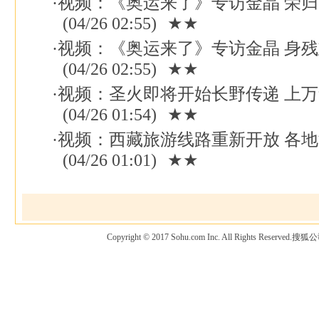
·
视频：《奥运来了》专访金晶 荣
(04/26 02:55)
★★
·
视频：《奥运来了》专访金晶 身
(04/26 02:55)
★★
·
视频：圣火即将开始长野传递 上
(04/26 01:54)
★★
·
视频：西藏旅游线路重新开放 各
(04/26 01:01)
★★
Copyright © 2017 Sohu.com Inc. All Rights Reserved.搜