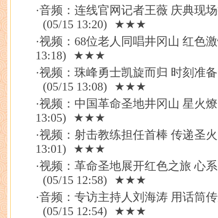
·
音频：连线官网记者王薇 庆典现
(05/15 13:20)
★★★
·
视频：68位老人同唱井冈山 红色
13:18)
★★★
·
视频：珠峰勇士凯旋而归 时刻准
(05/15 13:08)
★★★
·
视频：中国革命圣地井冈山 星火
13:05)
★★★
·
视频：射击教练担任首棒 传递圣
13:01)
★★★
·
视频：革命圣地展开红色之旅 心
(05/15 12:58)
★★★
·
音频：专访主持人刘海涛 用话筒
(05/15 12:54)
★★★