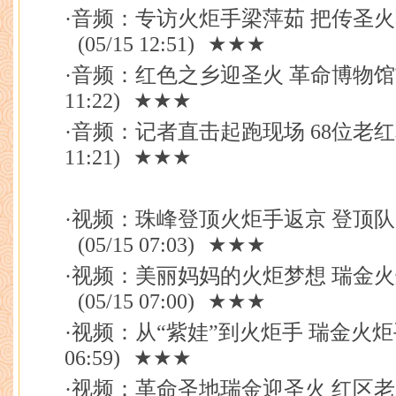
·
音频：专访火炬手梁萍茹 把传圣
(05/15 12:51)
★★★
·
音频：红色之乡迎圣火 革命博物
11:22)
★★★
·
音频：记者直击起跑现场 68位老
11:21)
★★★
·
视频：珠峰登顶火炬手返京 登顶
(05/15 07:03)
★★★
·
视频：美丽妈妈的火炬梦想 瑞金
(05/15 07:00)
★★★
·
视频：从“紫娃”到火炬手 瑞金火
06:59)
★★★
·
视频：革命圣地瑞金迎圣火 红区