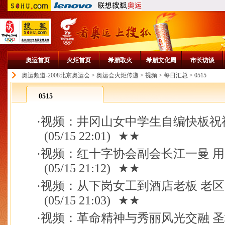
奥运首页
火炬首页
希腊取火
希腊文化周
市长访谈
奥运频道-2008北京奥运会
>
奥运会火炬传递
>
视频
>
每日汇总
>
0515
0515
·
视频：井冈山女中学生自编快板祝
(05/15 22:01)
★★
·
视频：红十字协会副会长江一曼 
(05/15 21:12)
★★
·
视频：从下岗女工到酒店老板 老
(05/15 21:03)
★★
·
视频：革命精神与秀丽风光交融 