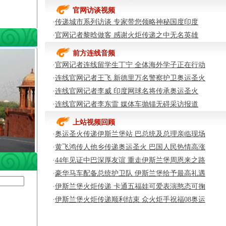
官网访谈视频
·
传递城市系列访谈 专家带您领略神秘国度印度
·
官网记者黎晗做客 感谢火炬传递之中无名英雄
前方连线音频
·
官网记者连线留学生丁宁 全体海外学子正在行动
·
连线官网记者王飞 新德里万名警察护卫奥运圣火
·
连线官网记者李威 印度网球名将传承奥运圣火
·
连线官网记者李东雷 媒体车抛锚无碍采访报道
上站视频回顾
·
奥运圣火传递伊斯兰堡站 巴总统及总理亲临现场
·
黄飞鸿传人他乡传递奥运圣火 巴国人民热情高涨
·
44年见证中巴深厚友谊 重走伊斯兰堡周恩来之路
·
豪华马车配备总统护卫队 伊斯兰堡给予最高礼遇
·
伊斯兰堡火炬传递 卡通五福娃可爱表演憨态可掬
·
伊斯兰堡火炬传递顺利结束 众火炬手祝福08奥运