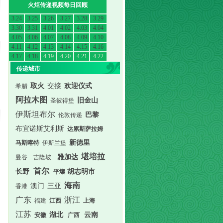
火炬传递视频每日回顾
3.24
3.25
3.26
3.27
3.28
3.29
3.30
3.31
4.01
4.02
4.03
4.04
4.05
4.06
4.07
4.08
4.09
4.10
4.11
4.12
4.13
4.14
4.15
4.16
4.17
4.18
4.19
4.20
4.21
4.22
传递城市
取火
交接
欢迎仪式
希腊
阿拉木图
旧金山
圣彼得堡
伊斯坦布尔
巴黎
伦敦传递
布宜诺斯艾利斯
达累斯萨拉姆
新德里
马斯喀特
伊斯兰堡
堪培拉
雅加达
曼谷
吉隆坡
首尔
长野
胡志明市
平壤
海南
澳门
三亚
香港
广东
浙江
福建
江西
上海
江苏
湖北
云南
安徽
广西