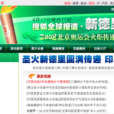
新闻
-
体育
-
娱乐
-
财经
-
IT
-
汽车
-
房
图
滚动新闻
图片全集
视频播报
音频播报
访谈大厅
驻印度大使跑第三棒
|
印度汇聚红色海洋
|
新德里激情传递当
最新视频
[
印度传递180名藏独分子遭逮捕
][
三藏独分子欲冲击火炬传递
]
[
奥运圣火传递中印友谊
][
福娃向新德里小朋友带去美好问候
]
[
印度奥委会主席卡尔曼迪郑重承诺
印度盛装美女迎接圣火
]
[
印度高度重视圣火传递
][
新德里美好天气迎圣火
][
传递线路
]
[
揭秘藏独分子发难内幕 哗众取宠只为出镜
海外学子在行动
]
火炬手：
[
众火炬手献祝福 宝莱坞影星爱中国菜
华人火炬手
]