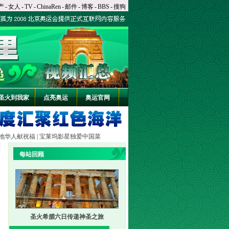
产
-
女人
-
TV
-
ChinaRen
-
邮件
-
博客
-
BBS
-
搜狗
圣火到我家
点亮奥运
奥运官网
地华人献祝福
|
宝莱坞影星独爱中国菜
每站回顾
圣火希腊六日传递神圣之旅