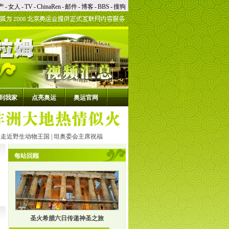
产
-
女人
-
TV
-
ChinaRen
-
邮件
-
博客
-
BBS
-
搜狗
到我家
点亮奥运
奥运官网
|
走近野生动物王国
|
坦奥委会主席祝福
每站回顾
圣火希腊六日传递神圣之旅