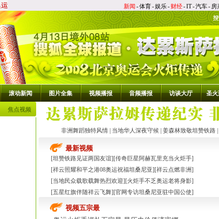
新闻
-
体育
-
娱乐
-
财经
-
IT
-
汽车
-
房
滚动新闻
图片全集
视频播报
音频播报
访谈大厅
圣火
焦点视频
非洲舞蹈独特风情
|
当地华人深夜守候
|
姜森林致敬坦赞铁路
最新视频
[
坦赞铁路见证两国友谊
][
传奇巨星阿赫瓦里充当火炬手
]
[
祥云照耀和平之港08奥运祝福坦桑尼亚
][
祥云点燃非洲
]
[
当地民众载歌载舞热烈欢迎
][
火炬手不乏奥运老将身影
]
[
五星红旗伴随祥云飞舞
][
官网专访坦桑尼亚驻中国公使
]
视频五宗最