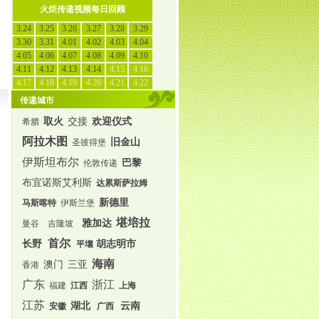
火炬传递视频每日回顾
3.24
3.25
3.26
3.27
3.28
3.29
3.30
3.31
4.01
4.02
4.03
4.04
4.05
4.06
4.07
4.08
4.09
4.10
4.11
4.12
4.13
4.14
4.15
4.16
4.17
4.18
4.19
4.20
4.21
4.22
传递城市
取火
交接
欢迎仪式
希腊
阿拉木图
旧金山
圣彼得堡
伊斯坦布尔
巴黎
伦敦传递
布宜诺斯艾利斯
达累斯萨拉姆
新德里
马斯喀特
伊斯兰堡
堪培拉
雅加达
曼谷
吉隆坡
首尔
长野
胡志明市
平壤
海南
澳门
三亚
香港
广东
浙江
福建
江西
上海
江苏
湖北
云南
安徽
广西