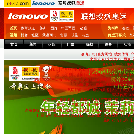
首页
体育频道
滚动
图片
中国军团
诸强
资料库
赛程
视频
博客
社区
我说两句
彩票
明星
花边
奥运开幕式
奥
首页
新闻
火炬
门票
备战
筹备
活动
滚动新闻
|
官方网站
|
搜狐体育
|
火炬传递
|
火炬资料
|
图片
|
最新消息
|
热门评论
田径
│
足球
│
篮球
│
排球
│
乒乓球
│
羽毛球
│
体操
│
跳水
│
游泳
│
射击
│
举
奥运场馆
|
官方新闻
|
各界新闻
|
绿色奥运
志愿者
|
官方活动
|
赞助商活动
|
媒体活动
|
校园活动
|
各界活动
新闻
|
图片
|
视频
|
残奥会志愿者
|
报
奥运新闻
|
走近我们的奥运
|
火炬手视频
|
现场传真
|
城
体育博客
|
博客奥运村
|
奥运名人堂
|
百万俱乐部
|
声色博
奥运中国首页
|
每日中国新闻
|
中国制造
|
中国速
奥运赛程
|
奥运场馆
|
历史成绩
|
历届奥运
|
奥运吉祥物
|
奥运奖牌
|
奥
门票信息
|
奥运赛程
|
奥运日志
|
奥运地图
|
奥运图书
|
特许商
星闻·访谈
|
电影·电