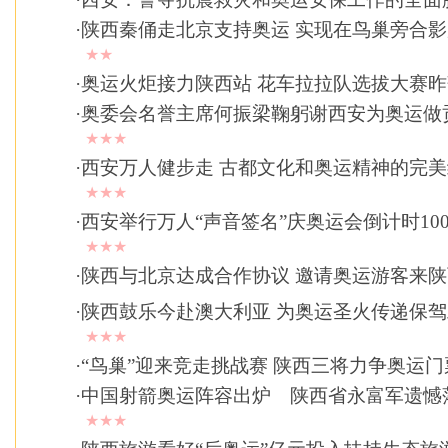
·
陕西秦俑走北京支持奥运 实现在鸟巢旁合
★★
·
奥运火炬接力陕西站 花车拉拉队选拔大赛
·
奥委会名誉主席何振梁鞠躬谢西安为奥运做
★★★
·
西安万人健步走 古都文化和奥运精神的完
★★★
·
西安举行万人“声音签名”庆奥运会倒计时10
★★★
·
陕西与北京达成合作协议 邀请奥运游客来陕
·
陕西鼓乐今赴澳大利亚 为奥运圣火传递保
★★★
·
“鸟巢”迎来竞走挑战赛 陕西三将力争奥运门
·
中国射箭奥运阵容出炉 陕西省永富军遗憾
★★★