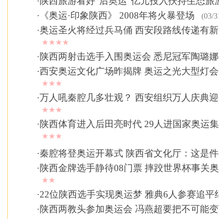
·
陕西旅游看好“后奥运”亿元投入扶持生态旅
·
《奥运·印象陕西》 2008年将火暴登场
(03/3
·
奥运圣火将经过兵马俑 西安段路线传递有
★★★★
·
陕西两射击选手入围奥运会 悉尼冠军陶璐
·
西安奥运文化广场昨揭牌 奥运之光大型灯
★★★
·
万人吼秦腔几多壮观？ 西安组织万人庆典
★★★
·
陕西体育进入后田亮时代 29人进国家奥运
★★★
·
秦腔将登奥运开幕式 陕西省文化厅：这是
·
陕西金牌选手静待08门票 摔跤世界杯事关
★★
·
22位陕西选手实现奥运梦 雅典6人参赛追平
·
陕西两教头参加奥运会 冯燕超要把不可能