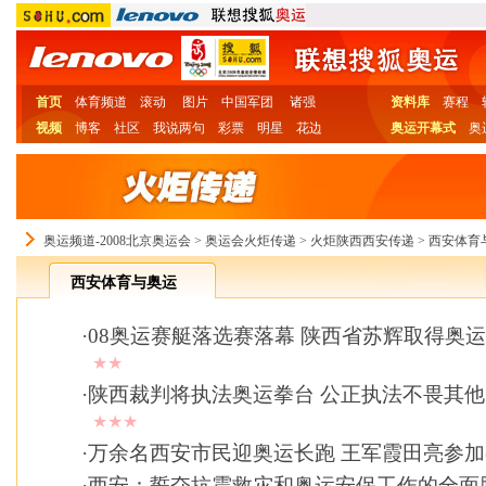
首页
体育频道
滚动
图片
中国军团
诸强
资料库
赛程
视频
博客
社区
我说两句
彩票
明星
花边
奥运开幕式
奥
奥运频道-2008北京奥运会
>
奥运会火炬传递
>
火炬陕西西安传递
>
西安体育
西安体育与奥运
·
08奥运赛艇落选赛落幕 陕西省苏辉取得奥
★★
·
陕西裁判将执法奥运拳台 公正执法不畏其
★★★
·
万余名西安市民迎奥运长跑 王军霞田亮参加(
·
西安：誓夺抗震救灾和奥运安保工作的全面