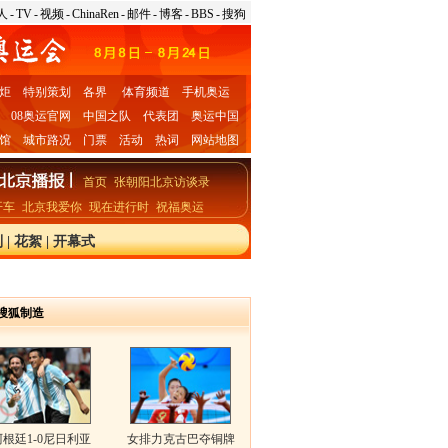
人
-
TV
-
视频
-
ChinaRen
-
邮件
-
博客
-
BBS
-
搜狗
炬
特别策划
各界
体育频道
手机奥运
08奥运官网
中国之队
代表团
奥运中国
馆
城市路况
门票
活动
热词
网站地图
首页
张朝阳北京访谈录
开车
北京我爱你
现在进行时
祝福奥运
别
|
花絮
|
开幕式
搜狐制造
阿根廷1-0尼日利亚
女排力克古巴夺铜牌