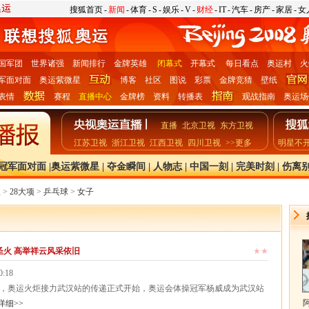
搜狐首页
-
新闻
-
体育
-
S
-
娱乐
-
V
-
财经
-
IT
-
汽车
-
房产
-
家居
-
女
国军团
世界诸强
新闻排行
金牌英雄
闭幕式
开幕式
每日看点
奥运村
火
军面对面
奥运紫微星
博客
社区
图说
彩票
金牌竞猜
壁纸
表情
赛程
直播中心
金牌榜
资料
转播表
观战指南
奥运场
直播
北京卫视
东方卫视
江苏卫视
浙江卫视
江西卫视
四川卫视
>>更多
明星不
冠军面对面
|
奥运紫微星
|
夺金瞬间
|
人物志
|
中国一刻
|
完美时刻
|
伤离
报
>
28大项
>
乒乓球
>
女子
圣火 高举祥云风采依旧
★★
0:18
奥运火炬接力武汉站的传递正式开始，奥运会体操冠军杨威成为武汉站
详细>>