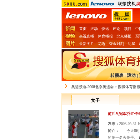
首页
滚动
快讯
评论
项目
中
央视直播
体育播报
北京播报
冠
最新图片
花边
夺金时刻
明星
转播表
|
滚动
|
奥运频道-2008北京奥运会
>
搜狐体育播
女子
43"
前乒乓冠军乔红传
发布：
2008-05-31 1
简介：
今天8时，
的第一名火炬手。