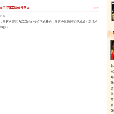
 前乒乓冠军陈静传圣火
★★
0:06
奥运火炬接力武汉站的传递正式开始，奥运会体操冠军杨威成为武汉站
详细>>
·
郭
·
冠
·
郑
·
陆
·
曹
·
佟
·
常
·
张
·
张