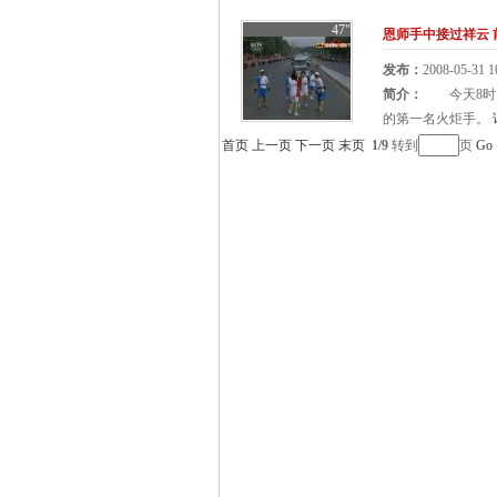
47"
恩师手中接过祥云
发布：
2008-05-31 1
简介：
今天8时，
的第一名火炬手。
首页
上一页
下一页
末页
1/9
转到
页
Go