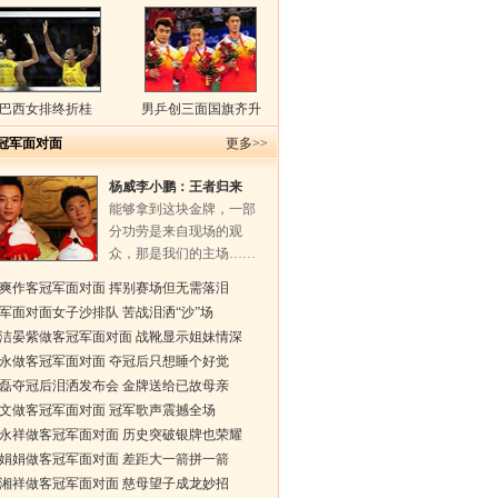
巴西女排终折桂
男乒创三面国旗齐升
冠军面对面
更多>>
杨威李小鹏：王者归来
能够拿到这块金牌，一部
分功劳是来自现场的观
众，那是我们的主场……
爽作客冠军面对面 挥别赛场但无需落泪
军面对面女子沙排队 苦战泪洒“沙”场
洁晏紫做客冠军面对面 战靴显示姐妹情深
永做客冠军面对面 夺冠后只想睡个好觉
磊夺冠后泪洒发布会 金牌送给已故母亲
文做客冠军面对面 冠军歌声震撼全场
永祥做客冠军面对面 历史突破银牌也荣耀
娟娟做客冠军面对面 差距大一箭拼一箭
湘祥做客冠军面对面 慈母望子成龙妙招