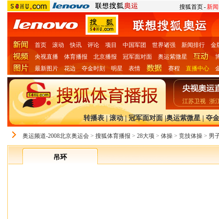
搜狐首页
-
新闻
首页
滚动
快讯
评论
项目
中国军团
世界诸强
新闻排行
金
央视直播
体育播报
北京播报
冠军面对面
奥运紫微星
最新图片
花边
夺金时刻
明星
表情
赛程
直播中心
江苏卫视
浙
转播表
|
滚动
|
冠军面对面
|
奥运紫微星
|
夺
奥运频道-2008北京奥运会
>
搜狐体育播报
>
28大项
>
体操
>
竞技体操
>
男
吊环