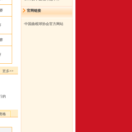
赛
官网链接
·
中国曲棍球协会官方网站
赛
赛
赛
更多
>>
行的
资格