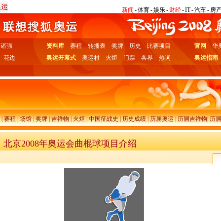
新闻
-
体育
-
娱乐
-
财经
-
IT
-
汽车
-
房
诸强
资料库
赛程
转播表
奖牌
历史
比赛项目
官网
华
花边
奥运开幕式
奥运村
火炬
门票
各界
热词
奥运指南
|
赛程
|
场馆
|
奖牌
|
吉祥物
|
火炬
|
中国征战史
|
历史成绩
|
历届奥运
|
历届吉祥物
|
历
北京2008年奥运会曲棍球项目介绍