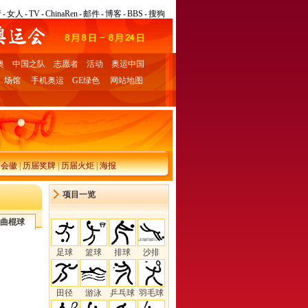
产
-
女人
-
TV
-
ChinaRen
-
邮件
-
博客
-
BBS
-
搜狗
奥
中国之队
志愿者
活动
奥运中国
场馆
手机奥运
GE绿色
网站地图
届会徽
|
历届奖牌
|
历届火炬
|
海报
项目一览
曲棍球
足球
篮球
排球
沙排
田径
游泳
乒乓球
羽毛球