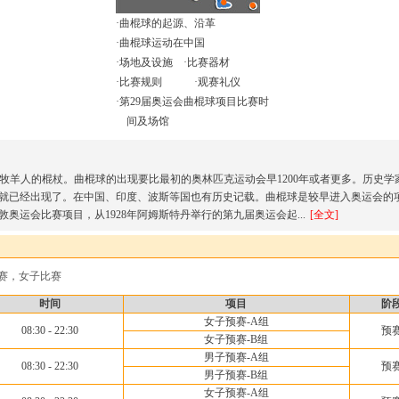
·
曲棍球的起源、沿革
·
曲棍球运动在中国
·
场地及设施
·
比赛器材
·
比赛规则
·
观赛礼仪
·
第29届奥运会曲棍球项目比赛时
间及场馆
牧羊人的棍杖。曲棍球的出现要比最初的奥林匹克运动会早1200年或者更多。历史学
就已经出现了。在中国、印度、波斯等国也有历史记载。曲棍球是较早进入奥运会的
敦奥运会比赛项目，从1928年阿姆斯特丹举行的第九届奥运会起...
[
全文
]
赛，女子比赛
时间
项目
阶
女子预赛-A组
08:30 - 22:30
预
女子预赛-B组
男子预赛-A组
08:30 - 22:30
预
男子预赛-B组
女子预赛-A组