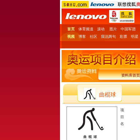
首页
体育频道
滚动
图片
中国军团
视频
博客
社区
我说两句
彩票
明星
资料库首页
曲棍球
项
目
名