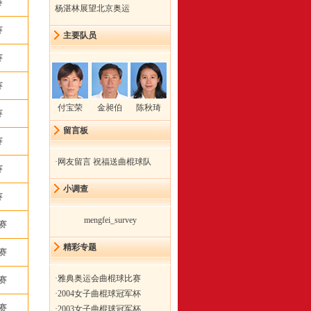
赛
杨湛林展望北京奥运
赛
主要队员
赛
赛
付宝荣
金昶伯
陈秋琦
赛
留言板
赛
·
网友留言 祝福送曲棍球队
赛
小调查
赛
mengfei_survey
赛
精彩专题
赛
·
雅典奥运会曲棍球比赛
赛
·
2004女子曲棍球冠军杯
赛
·
2003女子曲棍球冠军杯