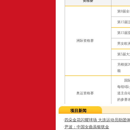
资格赛
第9届
第15届
第15届
洲际资格赛
男女欧
第5届
另根据2
额
国际曲
每组6
奥运资格赛
道主自
的参赛
由国际
项目新闻
东道主
男女
·
四朵金花闪耀球场 大连运动员助团
男子
·
尹波：中国女曲虽银犹金
总计