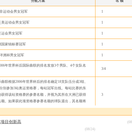
分配方案
名 额
全非运动会男女冠军
1
泛美运动会男女冠军
1
亚运会男女冠军
1
洲国家锦标赛冠军
1
大洋洲杯男女冠军
1
006年世界杯后国际曲联的排名发放3个男队、4个女队名
3/4
联根据2006年世界杯后的排名确定18支队伍分成3组、
队分别参加3站奥运资格赛，每站冠军出线。每站比赛的东
动获得该站资格赛的参赛名额，并视为其所在大洲已获得
3
名额。如果获此项资格赛参赛名额的球队退出，其名额将
曲联排名紧随其后的队伍替补。
队直接出线
1
体项目创新高
(08
12队
(08/24)