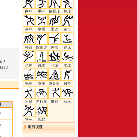
网球
手球
曲棍球
棒球
垒球
举重
柔道
拳击
摔跤
跆拳道
体操
蹦床
家认
艺体
跳水
花游
水球
项目之
帆船
赛艇
皮划艇
射击
射箭
自行车
击剑
马术
段
赛
铁三
现代
赛
项目视频