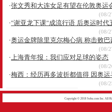
总计
·
张文秀和大连女足有望在伦敦奥运
(08/2
资格赛
分配方案
·
"谢亚龙下课"成流行语 后奥运时
（女足）
第一阶段比赛将在2007年2月17至2月25日进行，晋级的队
(08/2
亚洲
比赛，这一阶段比赛的8支队伍将分为2个小组，每个小组
·
奥运金牌除里克尔梅心病 称击败巴
格。
(08/2
预选赛阶段比赛分为四个阶段。2006年10月开始进行的
比赛。第一阶段的比赛将在2月16日开始进行，到3月11日结
·
上海青年报：我们应对足球的姿态
始，到6月17日结束。第三阶段，也是最后阶段的比赛将在2007
非洲
(08/2
这一阶段只有4支队伍，每支队伍以主客场双循环赛制的方
北京奥运的资格，第二名将同南美的第二名(已经确定为巴西)
·
梅西：经历再多波折都值得 因奥运
级。
(08/2
中北美洲
2007年世界杯中北美区预选赛前两名同时也直接入围08
南美洲
已经结束，阿根廷直接晋级，巴西将同非洲第二名打附加
Copyright © 2018 Sohu.com Inc. Al
大洋洲
预选赛在2008年3月进行。