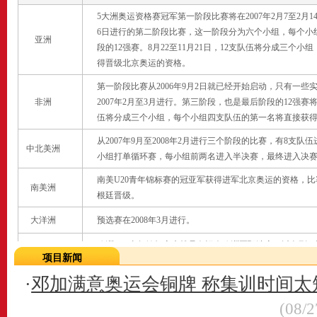
5大洲奥运资格赛冠军第一阶段比赛将在2007年2月7至2月1
6日进行的第二阶段比赛，这一阶段分为六个小组，每个小
亚洲
段的12强赛。8月22至11月21日，12支队伍将分成三个
得晋级北京奥运的资格。
第一阶段比赛从2006年9月2日就已经开始启动，只有一
非洲
2007年2月至3月进行。第三阶段，也是最后阶段的12强赛将在
伍将分成三个小组，每个小组四支队伍的第一名将直接获
从2007年9月至2008年2月进行三个阶段的比赛，有8支
中北美洲
小组打单循环赛，每小组前两名进入半决赛，最终进入决
南美U20青年锦标赛的冠亚军获得进军北京奥运的资格，比
南美洲
根廷晋级。
大洋洲
预选赛在2008年3月进行。
欧洲U21青年锦标赛也就是奥运会欧洲区预选赛，以色列
项目新闻
欧洲
兰、荷兰和塞尔维亚入围决赛阶段。决赛阶段的比赛于2007
时，塞尔维亚和意大利晋级北京奥运。
·
邓加满意奥运会铜牌 称集训时间太
东道主
将直接得到1个参赛席位
(08/2