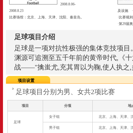
2008.8.06-
2008.8.23
及设施
·
比赛场馆：北京、上海、天津、沈阳、秦皇岛。
·
比赛规则
·
第29届
足球项目介绍
足球是一项对抗性极强的集体竞技项目
渊源可追溯至五千年前的黄帝时代,《
战——"擒蚩尤,充其胃以为鞠,使人执之,多
项目设置
足球项目分别为男、女共2项比赛
项目
分项
地
女子组
北京、上海、天津、
足球
男子组
北京、上海、天津、