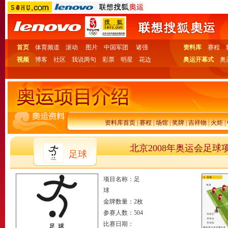
首页
体育频道
滚动
图片
中国军团
诸强
资料库
赛程
视频
博客
社区
我说两句
彩票
明星
花边
奥运开幕式
奥
资料库首页
|
赛程
|
场馆
|
奖牌
|
吉祥物
|
火炬
|
北京2008年奥运会足球
足球
项目名称：足
球
金牌数量：2枚
参赛人数：504
比赛日期：