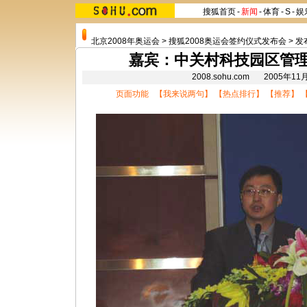
搜狐首页
-
新闻
-
体育
-
S
-
娱
北京2008年奥运会
>
搜狐2008奥运会签约仪式发布会
>
发
嘉宾：中关村科技园区管
2008.sohu.com 2005年
页面功能 【
我来说两句
】 【
热点排行
】 【
推荐
】 