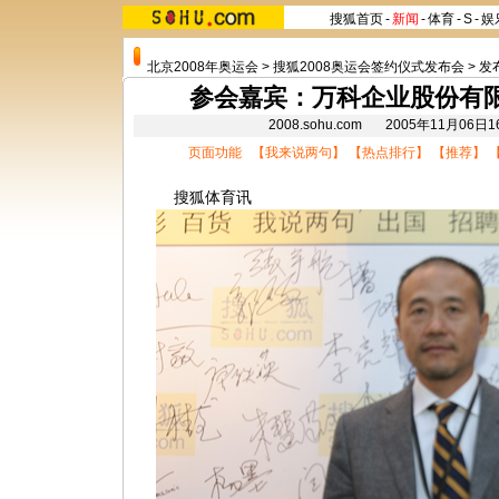
搜狐首页
-
新闻
-
体育
-
S
-
娱
北京2008年奥运会
>
搜狐2008奥运会签约仪式发布会
>
发
参会嘉宾：万科企业股份有限
2008.sohu.com 2005年11月06
页面功能 【
我来说两句
】 【
热点排行
】 【
推荐
】 
搜狐体育讯