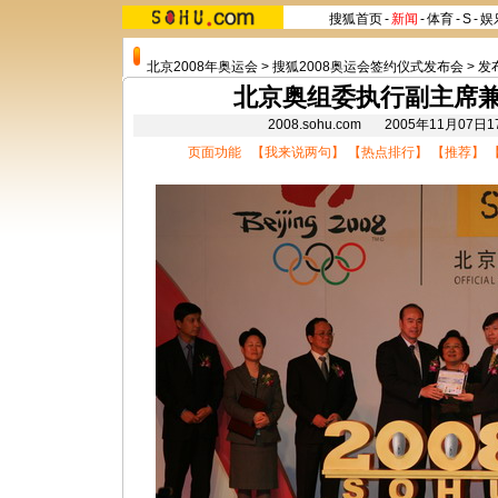
搜狐首页
-
新闻
-
体育
-
S
-
娱
北京2008年奥运会
>
搜狐2008奥运会签约仪式发布会
>
发
北京奥组委执行副主席
2008.sohu.com 2005年11月07
页面功能 【
我来说两句
】 【
热点排行
】 【
推荐
】 