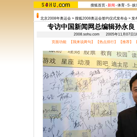
搜狐首页
-
新闻
-
体育
-
S
-
娱
北京2008年奥运会
>
搜狐2008奥运会签约仪式发布会
>
发
专访中国新闻网总编辑孙永良
2008.sohu.com 2005年11月07
页面功能 【
我来说两句
】 【
热点排行
】 【
推荐
】 