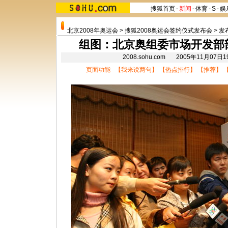
搜狐首页
-
新闻
-
体育
-
S
-
娱
北京2008年奥运会
>
搜狐2008奥运会签约仪式发布会
>
发
组图：北京奥组委市场开发部
2008.sohu.com 2005年11月07
页面功能 【
我来说两句
】 【
热点排行
】 【
推荐
】 