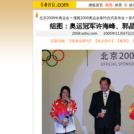
搜狐首页
-
新闻
-
体育
-
S
-
娱
北京2008年奥运会
>
搜狐2008奥运会签约仪式发布会
>
发
组图：奥运冠军许海峰、郭
2008.sohu.com 2005年11月07
页面功能 【
我来说两句
】 【
热点排行
】 【
推荐
】 