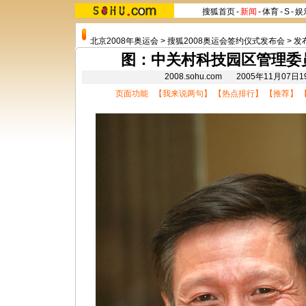
搜狐首页
-
新闻
-
体育
-
S
-
娱
北京2008年奥运会
>
搜狐2008奥运会签约仪式发布会
>
发
图：中关村科技园区管理委
2008.sohu.com 2005年11月07
页面功能 【
我来说两句
】 【
热点排行
】 【
推荐
】 