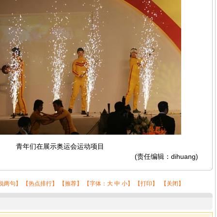
青年们在展示奥运会运动项目
(责任编辑：dihuang)
说两句
】 【
热点排行
】 【
推荐
】 【字体：
大
中
小
】 【
打印
】 【
关闭
】