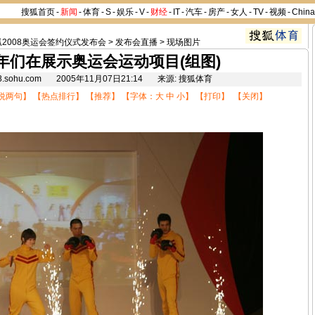
搜狐首页
-
新闻
-
体育
-
S
-
娱乐
-
V
-
财经
-
IT
-
汽车
-
房产
-
女人
-
TV
-
视频
-
Chin
狐2008奥运会签约仪式发布会
>
发布会直播
>
现场图片
年们在展示奥运会运动项目(组图)
08.sohu.com 2005年11月07日21:14 来源: 搜狐体育
说两句
】 【
热点排行
】 【
推荐
】 【字体：
大
中
小
】 【
打印
】 【
关闭
】