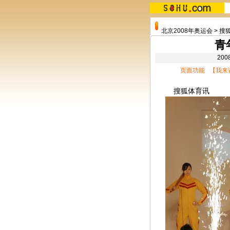
北京2008年奥运会
>
搜
青
20
页面功能 【
我来
搜狐体育讯