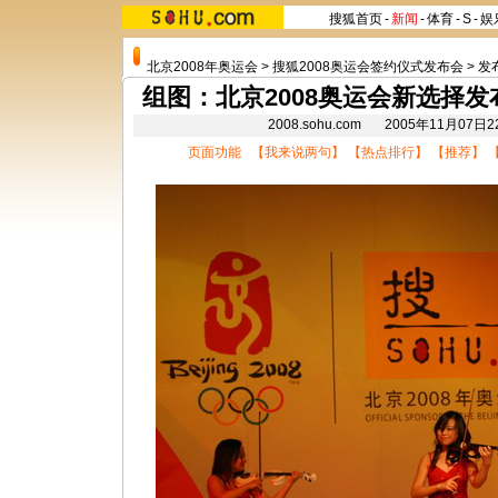
搜狐首页
-
新闻
-
体育
-
S
-
娱
北京2008年奥运会
>
搜狐2008奥运会签约仪式发布会
>
发
组图：北京2008奥运会新选择发
2008.sohu.com 2005年11月07
页面功能 【
我来说两句
】 【
热点排行
】 【
推荐
】 