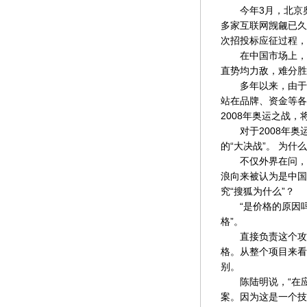
今年3月，北京奥
多家互联网觊觎已久
次招投标应征过程，
在中国市场上，有
直势均力敌，难分胜
多年以来，由于彼
站在品牌、资金等各
2008年奥运之战
对于2008年奥运
的“大决战”。 为什
不仅外界在问，就
浪向来被认为是中国
究“搜狐为什么”？
“是价格的原因吗
格”。
直接负责这个攻坚
格。从整个项目来看
别。
陈陆明说，“在应
案。因为这是一个技