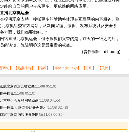
定能给自己的用户带来更多、更成熟的网络应用。
直播北京奥运会
提供现金支持，搜狐更多的赞助将体现在互联网的内容服务。张
的北京奥组委官方网站，从新闻采编、编辑、发布系统以及安全系
各方面，我们都要做好。”
络直播北京奥运会，但令搜狐们兴奋的是，昨天的一纸之约后，
员的访谈。陈陆明称这是最宝贵的权益。
(责任编辑：dihuang)
说两句
】 【
热点排行
】 【
推荐
】 【字体：
大
中
小
】 【
打印
】 【
关闭
】
搜狐成北京奥运会赞助商
(11/08 05:19)
携手搜狐
(11/08 05:10)
北京奥运会互联网赞助商
(11/08 04:55)
携手搜狐 互联网赞助开创先河
(11/08 02:48)
首家互联网内容服务赞助商
(11/08 00:35)