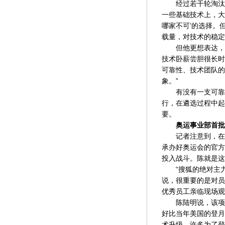
经过若干轮淘汰，
一些基础技术上，大
哪家不可’的选择。
载量，对技术的稳定
但他更想表达，奥
技术卧薪尝胆很长时
可靠性、技术团队的
象。”
有没有一支可靠的
行，在遴选过程中起
要。
奥运事业部首批成
记者注意到，在副
承办好奥运会的官方
投入战斗。陈就是这
“搜狐的绝对主力
说，很重要的是对员
优秀员工亲临现场观
陈陆明说，该项目
好比当年美国的登月
术升级，许多为了登