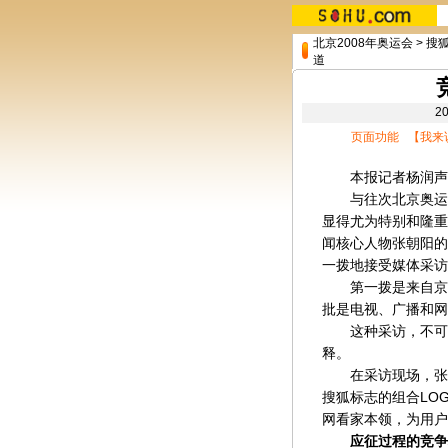
北京2008年奥运会
>
搜狐
道
2
页面功能 【
我来
本报记者杨润声
与往次北京奥运会
显得尤为特别和隆重
闻核心人物张朝阳的
一拨地接受媒体采访
第一拨是来自京外
批是电视、广播和网
这种采访，不可避
释。
在采访现场，张朝
搜狐标志的组合LO
网看家本领，为用户
应征过程的竞争