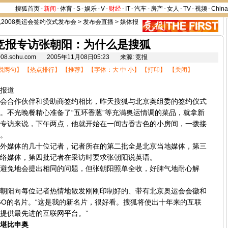
搜狐首页
-
新闻
-
体育
-
S
-
娱乐
-
V
-
财经
-
IT
-
汽车
-
房产
-
女人
-
TV
-
视频
-
Chin
2008奥运会签约仪式发布会
>
发布会直播
>
媒体报
竞报专访张朝阳：为什么是搜狐
008.sohu.com 2005年11月08日05:23 来源: 竞报
说两句
】 【
热点排行
】 【
推荐
】 【字体：
大
中
小
】 【
打印
】 【
关闭
】
报道
合作伙伴和赞助商签约相比，昨天搜狐与北京奥组委的签约仪式
。不光晚餐精心准备了“五环香葱”等充满奥运情调的菜品，就拿新
专访来说，下午两点，他就开始在一间古香古色的小房间，一拨接
。
媒体的几十位记者，记者所在的第二批全是北京当地媒体，第三
络媒体，第四批记者在采访时要求张朝阳说英语。
免地会提出相同的问题，但张朝阳照单全收，好脾气地耐心解
阳向每位记者热情地散发刚刚印制好的、带有北京奥运会会徽和
GO的名片。“这是我的新名片，很好看。搜狐将使出十年来的互联
提供最先进的互联网平台。”
堪比申奥