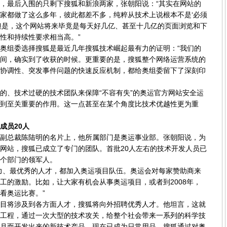
最后入围的只剩下搜狐和新浪两家，张朝阳说：“其实在网站的
家都做了这么多年，彼此都差不多，纯粹从技术上说根本不是‘必须
但是，这个网站将来毕竟是每天好几亿、甚至十几亿的页面浏览和下
性和持续性要求相当高。”
组委选择搜狐是最近几年搜狐技术崛起最有力的证明：“我们的
间，确实到了收获的时候。更重要的是，搜狐整个网络运营系统的
协调性、突发事件问题的快速反应机制，都给奥组委留下了深刻印
、技术过硬的技术团队来保障“不容有失”的奥运官方网站安全运
到至关重要的作用。这一点甚至在某个角度比技术优越性更为重
员20人
总裁陈陆明的名片上，他所属部门是奥运事业部。张朝阳说，为
网站，搜狐已成立了专门的团队。首批20人左右的技术开发人员已
个部门的领军人。
、最优秀的人才，都加入奥运项目队伍。奥运会对每家赞助商来
工的激励。比如，让大家有机会从事奥运项目，或者到2008年，
看奥运比赛。”
将涉及到各方面人才，搜狐将向外招聘优秀人才。他坦言，这就
工程，通过一次大型的技术攻关，给整个社会带来一系列的科学技
月而开发出来的新技术产品，现在已成为日常用品，搜狐通过对奥