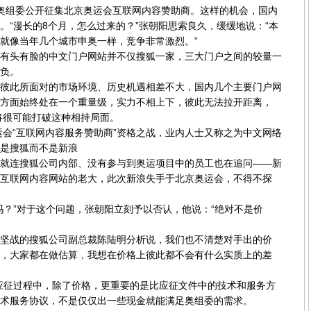
组委公开征集北京奥运会互联网内容赞助商。这样的机会，国内
。“漫长的8个月，怎么过来的？”张朝阳思索良久，缓缓地说：“本
就像当年几个城市申奥一样，竞争非常激烈。”
头有脸的中文门户网站并不仅搜狐一家，三大门户之间的较量一
负。
此所面对的市场环境、历史机遇相差不大，国内几个主要门户网
方面始终处在一个重量级，实力不相上下，彼此无法拉开距离，
，将很可能打破这种相持局面。
会“互联网内容服务赞助商”资格之战，业内人士又称之为中文网络
么是搜狐而不是新浪
连搜狐公司内部、没有参与到奥运项目中的员工也在追问——新
互联网内容网站的老大，此次新浪失手于北京奥运会，不得不探
？”对于这个问题，张朝阳立刻予以否认，他说：“绝对不是价
战的搜狐公司副总裁陈陆明分析说，我们也不清楚对手出的价
，大家都在做估算，我想在价格上彼此都不会有什么实质上的差
征过程中，除了价格，更重要的是比应征文件中的技术和服务方
术服务协议，不是仅仅出一些现金就能满足奥组委的需求。