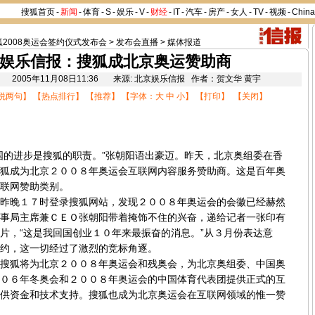
搜狐首页
-
新闻
-
体育
-
S
-
娱乐
-
V
-
财经
-
IT
-
汽车
-
房产
-
女人
-
TV
-
视频
-
Chin
狐2008奥运会签约仪式发布会
>
发布会直播
>
媒体报道
娱乐信报：搜狐成北京奥运赞助商
.com 2005年11月08日11:36 来源: 北京娱乐信报 作者：贺文华 黄宇
说两句
】 【
热点排行
】 【
推荐
】 【字体：
大
中
小
】 【
打印
】 【
关闭
】
的进步是搜狐的职责。”张朝阳语出豪迈。昨天，北京奥组委在香
狐成为北京２００８年奥运会互联网内容服务赞助商。这是百年奥
联网赞助类别。
晚１７时登录搜狐网站，发现２００８年奥运会的会徽已经赫然
事局主席兼ＣＥＯ张朝阳带着掩饰不住的兴奋，递给记者一张印有
片，“这是我回国创业１０年来最振奋的消息。”从３月份表达意
约，这一切经过了激烈的竞标角逐。
狐将为北京２００８年奥运会和残奥会，为北京奥组委、中国奥
０６年冬奥会和２００８年奥运会的中国体育代表团提供正式的互
供资金和技术支持。搜狐也成为北京奥运会在互联网领域的惟一赞