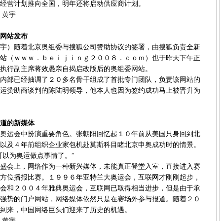
经营计划推向全国，明年还将启动供应商计划。
 黄宇
网站发布
）随着北京奥组委与搜狐公司赞助协议的签署，由搜狐负责全新
站（ｗｗｗ．ｂｅｉｊｉｎｇ２００８．ｃｏｍ）也于昨天下午正
执行副主席蒋效愚亲自揭启改版后的奥组委网站。
部已经抽调了２０多名骨干组成了首批专门团队，负责该网站的
运赞助商谈判的陈陆明领导，他本人也因为签约成功马上被晋升为
道的新媒体
运会中扮演重要角色。张朝阳回忆起１０年前从美国只身回到北
以及４年前组织企业家包机赴莫斯科目睹北京申奥成功时的情景。
可以为奥运做点事情了。”
会上，网络作为一种新兴媒体，未能真正登堂入室，直接进入赛
方位播报比赛。１９９６年亚特兰大奥运会，互联网才刚刚起步，
会和２００４年雅典奥运会，互联网已取得相当进步，但是由于承
强势的门户网站，网络媒体依然只是在赛场外参与报道。随着２０
到来，中国网络巨头们迎来了历史的机遇。
 黄宇