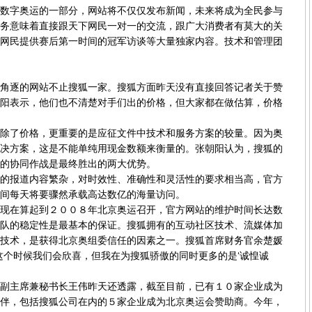
字奥运的一部分，网站将不仅仅发布新闻，未来将成为全民参与
务意味着直接跟天下网民一对一的交流，跟广大消费者有莫大的关
网民提供赛后第一时间的冠军访谈等大量独家内容。技术和管理团
逐的网站不止搜狐一家。搜狐方面昨天没有直接回答记者关于赞
阳表示，他们也不清楚对手们出的价格，但大家都在做估算，价格
了价格，更重要的是应征文件中技术和服务方案的较量。因为奥
决方案，这是不能单纯用现金数额来衡量的。张朝阳认为，搜狐的
的协同作战是最终胜出的两大优势。
报道内容繁杂，对时效性、准确性和灵活性的要求相当高，官方
间每天将要骤然承载高达数亿的海量访问。
在算起到２００８年北京奥运召开，官方网站的维护时间长达数
队的稳定性是最基本的保证。搜狐拥有的互动社区技术、流媒体加
技术，是获得北京奥组委信任的因素之一。搜狐首席财务官余楚媛
这个时候我们会欣喜，但我在为搜狐骄傲的同时更多的是‘诚惶诚
主席兼秘书长王伟昨天还透露，截至目前，已有１０家企业成为
伴，包括搜狐公司在内的５家企业成为北京奥运会赞助商。今年，