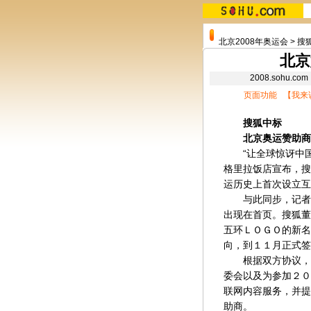
北京2008年奥运会
>
搜
北京
2008.sohu
页面功能 【
我来
搜狐中标
北京奥运赞助商
“让全球惊讶中国
格里拉饭店宣布，搜
运历史上首次设立互
与此同步，记者昨
出现在首页。搜狐董
五环ＬＯＧＯ的新名
向，到１１月正式签
根据双方协议，搜
委会以及为参加２０
联网内容服务，并提
助商。