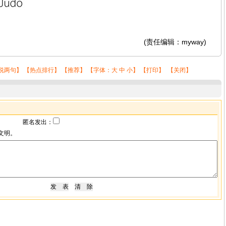
(责任编辑：myway)
说两句
】 【
热点排行
】 【
推荐
】 【字体：
大
中
小
】 【
打印
】 【
关闭
】
匿名发出：
文明。