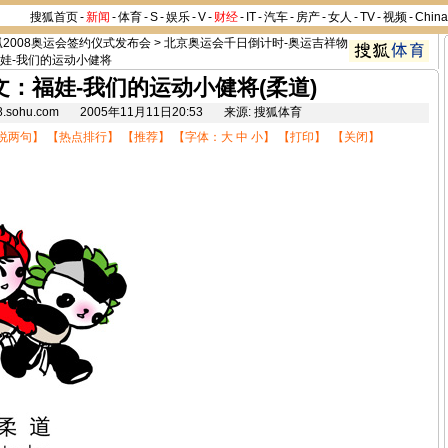
搜狐首页
-
新闻
-
体育
-
S
-
娱乐
-
V
-
财经
-
IT
-
汽车
-
房产
-
女人
-
TV
-
视频
-
Chin
狐2008奥运会签约仪式发布会
>
北京奥运会千日倒计时-奥运吉祥物
娃-我们的运动小健将
文：福娃-我们的运动小健将(柔道)
08.sohu.com 2005年11月11日20:53 来源: 搜狐体育
说两句
】 【
热点排行
】 【
推荐
】 【字体：
大
中
小
】 【
打印
】 【
关闭
】