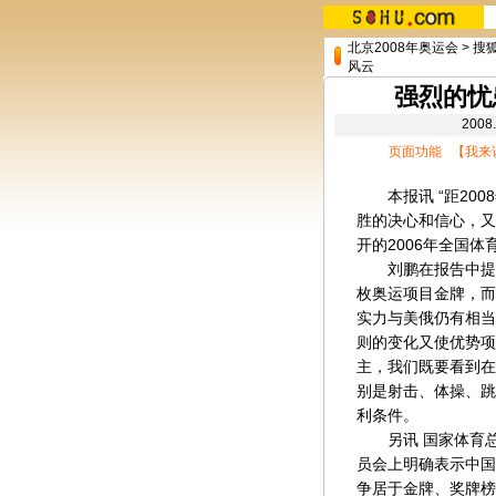
北京2008年奥运会
>
搜
风云
强烈的忧
200
页面功能 【
我来
本报讯 “距200
胜的决心和信心，又
开的2006年全国
刘鹏在报告中提到，
枚奥运项目金牌，而
实力与美俄仍有相当
则的变化又使优势项
主，我们既要看到在
别是射击、体操、跳
利条件。
另讯 国家体育总
员会上明确表示中国
争居于金牌、奖牌榜