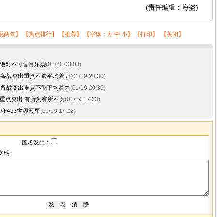
(责任编辑：海盗)
说两句
】 【
热点排行
】 【
推荐
】 【字体：
大
中
小
】 【
打印
】 【
关闭
】
绝对不可盲目乐观
(01/20 03:03)
8备战突出重点不能平均着力
(01/19 20:30)
8备战突出重点不能平均着力
(01/19 20:30)
重点突出 有所为有所不为
(01/19 17:23)
夺493世界冠军
(01/19 17:22)
匿名发出：
文明。