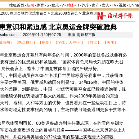
搜狐首页
-
新闻
-
体育
-
S
-
娱乐
-
V
-
财经
-
IT
-
汽车
-
房产
-
女人
-
TV
-
视频
-
Chin
狐2008奥运会签约仪式发布会
>
北京2008奥运会
>
北京奥运
患意识和紧迫感 北京奥运金牌突破雅典
8.sohu.com 2006年01月20日07:25 来源: 海峡都市报
说两句
】 【
热点排行
】 【
推荐
】 【字体：
大
中
小
】 【
打印
】 【
关闭
】
8年北京奥运会开幕只有两年多的时间，2006年的竞技备战既要有必
要有强烈的忧患意识和紧迫感。”国家体育总局局长刘鹏在昨天召
体育局长会议上，指出了中国竞技体育面临的严峻形势。
中国运动员在2005年各项目世界锦标赛等赛事中，共获得28
主要对手美国、俄罗斯和德国分别是41、34和16枚。中国的整体
大的差距。刘鹏指出，中国一些优势项目夺金点已经接近饱和，规
目继续保持优势增加了很大的难度。作为2008年奥运会的东道
天时、地利、人和等方面的优势，也要看到在一些运动项目上，特
水等对稳定性要求很高的项目，主场作战可能会遇到更多干扰等不
局竞体司副司长、08奥运备战办副主任潘志琛，在昨天的冬训动
军团在北京奥运会上的目标与任务———中国将在北京奥运会上力
前列，并在雅典奥运会的32枚金牌的基础上实现更大的突破。