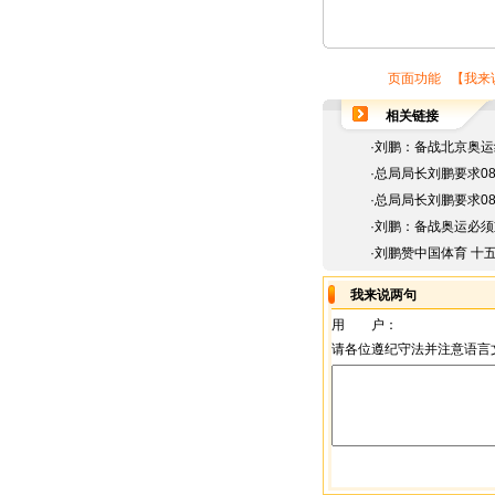
页面功能 【
我来
相关链接
·
刘鹏：备战北京奥运
·
总局局长刘鹏要求0
·
总局局长刘鹏要求0
·
刘鹏：备战奥运必须
·
刘鹏赞中国体育 十五
我来说两句
用 户：
请各位遵纪守法并注意语言