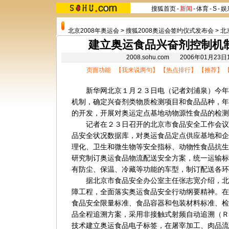
搜狐首页
-
新闻
-
体育
-
S
-
娱
北京2008年奥运会
>
搜狐2008奥运会签约仪式发布会
>
北
建立奥运食品兴奋剂控制机制
2008.sohu.com 2006年01月2
页面功能 【
我来说两句
】 【
热点排行
】 【
推荐
】 
新华网北京１月２３日电（记者刘浦泉）今年
机制，确定兴奋剂类物质检测项目和食品品种，年
的开发，开展对奥运定点基地动物源性食品的检测
记者在２３日召开的北京市食品安全工作会议
品安全状况数据库，对奥运食品定点供应基地和企
理化、卫生和微生物等安全指标、动物性食品抗生
研究制订奥运食品物流配送安全方案，统一运输标
有防尘、保温、冷藏等功能的车型，制订配送各环
据北京市食品安全办公室主任张志宽介绍，北
障工程，全面落实奥运食品安全行动纲要精神。在
食品安全限量标准、食品容器和包装材料标准、检
品全程追溯方案，采用非接触式射频自动追溯（Ｒ
技术建立奥运食品电子标签，在屠宰加工、肉品流