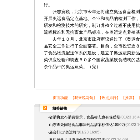
行。
张志宽说，北京市今年还将建立奥运食品检测
开展奥运食品定点基地、企业和食品的检测工作，
研发和检测技术的研究，制订养殖全过程不使用抗
流程标准和无抗畜禽产品标准，在奥运定点养殖基
去年１０月，北京市政府审议通过了《奥运食
品安全工作进行了全面部署。目前，全市投资近８
了食品物流配送体系的建设，建立了奥运蔬菜新品
菜供应经验和调查６０多个国家蔬菜饮食结构的基
余个品种的奥运蔬菜。（完）
页面功能 【
我来说两句
】 【
热点排行
】 【
推荐
】 
相关链接
·
省消协发布消费警示，食品标志也有保质期
(01/23 16:4
·
山东查处问题食品非法药品涉案标值达1850万
(01/23 1
·
庙会打出“奥运牌”
(01/23 16:05)
·
奥运纪念品龙潭庙会春节独家特卖
(01/23 16:05)