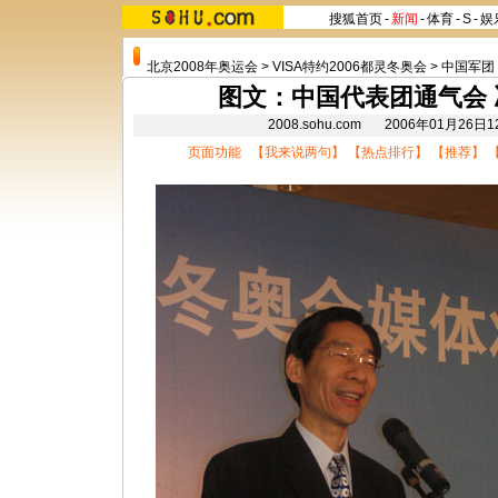
搜狐首页
-
新闻
-
体育
-
S
-
娱
北京2008年奥运会
>
VISA特约2006都灵冬奥会
>
中国军团
图文：中国代表团通气会
2008.sohu.com 2006年01月26
页面功能 【
我来说两句
】 【
热点排行
】 【
推荐
】 