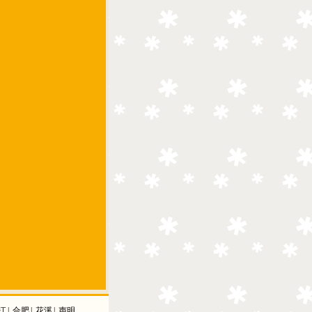
江
|
合肥
|
花溪
|
声明