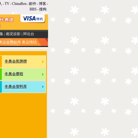
人
-
TV
-
ChinaRen
-
邮件
-
博客
-
BBS
-
搜狗
集
|
都灵掠影
|
辩论台
奥运会赞助商
奥运情结
冬奥会奖牌榜
冬奥会赛程
冬奥会资料库