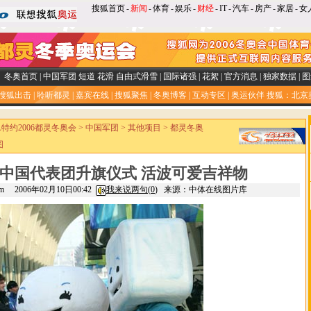
搜狐首页
-
新闻
-
体育
-
娱乐
-
财经
-
IT
-
汽车
-
房产
-
家居
-
女
冬奥首页
|
中国军团
短道
花滑
自由式滑雪
|
国际诸强
|
花絮
|
官方消息
|
独家数据
|
图
搜狐出击
|
聆听都灵
|
嘉宾在线
|
搜狐聚焦
|
冬奥博客
|
互动专区
|
奥运伙伴
搜狐：北京
SA特约2006都灵冬奥会
>
中国军团
>
其他项目
>
都灵冬奥
图
中国代表团升旗仪式 活波可爱吉祥物
.com 2006年02月10日00:42
我来说两句(
0
)
来源：中体在线图片库