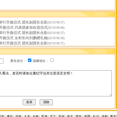
举行升旗仪式 团长副团长合影
(02/10 00:37)
升旗仪式 代表团参加欢迎仪式
(02/10 00:40)
举行升旗仪式 团长副团长合影
(02/10 00:37)
升旗仪式 女村长向刘鹏赠礼物
(02/10 00:38)
举行升旗仪式 团长副团长合影
(02/10 00:37)
匿名发出：
隐藏地址：
深圳
|
潍坊
|
济南
|
大连
|
吉林
|
芜湖
|
武汉
|
苏州
|
南京
|
西安
|
新疆
|
长沙
|
成都
|
重庆