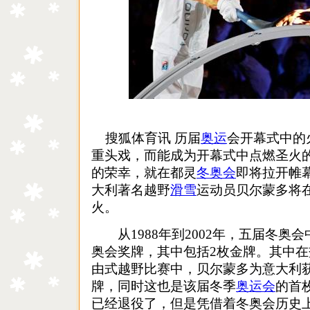
搜狐体育讯 历届
奥运
会开幕式中的
重头戏，而能成为开幕式中点燃圣火
的荣幸，就在都灵
冬奥会
即将拉开帷
大利著名越野
滑雪
运动员贝尔蒙多将
火。
从1988年到2002年，五届冬奥会
奥会奖牌，其中包括2枚金牌。其中在
由式越野比赛中，贝尔蒙多为意大利
牌，同时这也是该届冬季
奥运会
的首
已经退役了，但是凭借着冬奥会历史