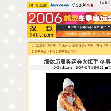
搜狐首页
冬奥首页
|
中国军团
短道
花滑
自
搜狐出击
|
聆听都灵
|
嘉宾在线
|
搜
北京2008年奥运会
>
VISA特约2006都灵冬奥会
>
官方消息
冬奥开幕式
>
都灵冬奥开幕式动态
细数历届奥运会火炬手 冬
2008.sohu.com 2006年02月11日03:22
我