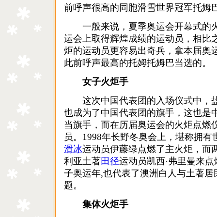
前呼声很高的同胞滑雪世界冠军托姆
一般来说，夏季奥运会开幕式的火
运会上取得辉煌成绩的运动员，相比
炬的运动员更容易出奇兵，拿本届奥
此前呼声最高的托姆托姆巴当选的。
女子火炬手
这次中国代表团的入场仪式中，盐
也成为了中国代表团的旗手，这也是
当旗手，而在历届奥运会的火炬点燃
员。1998年长野冬奥会上，堪称拥
滑冰
运动员伊藤绿点燃了主火炬，而
利亚土著
田径
运动员凯西·弗里曼来点燃
子奥运年,也代表了澳洲白人与土著居
题。
集体火炬手