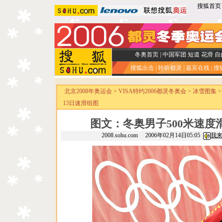
搜狐首页
冬奥首页
|
中国军团
短道
花滑
自
搜狐出击
|
聆听都灵
|
嘉宾在线
|
搜
北京2008年奥运会
>
VISA特约2006都灵冬奥会
>
冰雪图集
13日速滑组图
图文：冬奥男子500米速度
2008.sohu.com 2006年02月14日05:05
我来