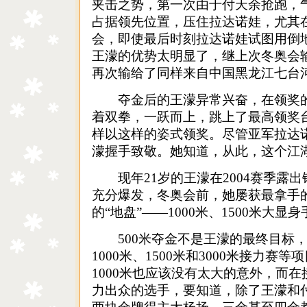
夹击之势，第一次由于付天余抢跑，
占据领先位置，压住拉达诺娃，尤其
会，即使最后时刻拉达诺娃试图用倒
王濛的优势太明显了，继上次冬奥会
再次输给了同样来自中国黑龙江七台
夺金后的王濛异常兴奋，在领奖的
着双拳，一跃而上，跳上了最高领奖台
样以这样的姿式领奖。尽管亚军拉达
濛握手致敬。她知道，从此，这个江
现年21岁的王濛在2004赛季露出锋芒
充分爆发，冬奥会前，她屡获最拿手的
的“地盘”——1000米、1500米大显身
500米夺金不是王濛的最终目标，
1000米、1500米和3000米接力
1000米也应该没有太大的意外，而
力出众的选手，要知道，除了王濛和