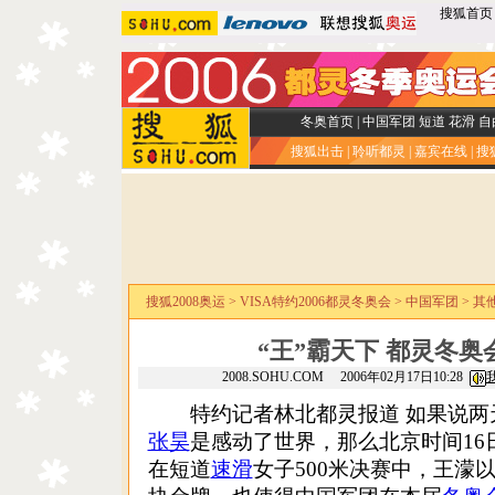
搜狐首页
冬奥首页
|
中国军团
短道
花滑
自
搜狐出击
|
聆听都灵
|
嘉宾在线
|
搜
搜狐2008奥运
>
VISA特约2006都灵冬奥会
>
中国军团
>
其
“王”霸天下 都灵冬
2008.SOHU.COM 2006年02月17日10:28
特约记者林北都灵报道 如果说两
张昊
是感动了世界，那么北京时间16
在短道
速滑
女子500米决赛中，王濛以