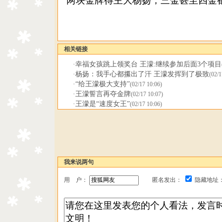
两块金牌得主大杨扬，三金甚至四金
相关链接
·
幸福女孩跳上领奖台 王濛:继续参加后面3个项目
·
杨扬：我手心都攥出了汗 王濛发挥到了极致
(02/1
·
“给王濛极大支持”
(02/17 10:06)
·
王濛誓言再夺金牌
(02/17 10:07)
·
王濛是“速度女王”
(02/17 10:06)
我来说两句
用 户：
匿名发出：
隐藏地址