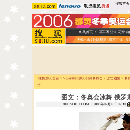
搜狐首页
冬奥首页
|
中国军团
短道
花滑
自
搜狐出击
|
聆听都灵
|
嘉宾在线
|
搜
搜狐2008奥运
>
VISA特约2006都灵冬奥会
>
冰雪图集
>
冬
滑
图文：冬奥会冰舞 俄罗
2008.SOHU.COM 2006年02月18日07:39