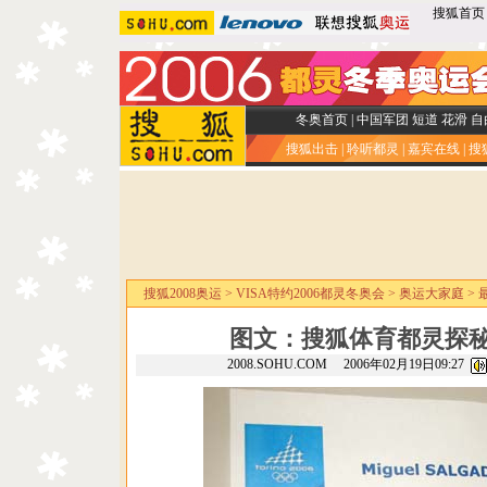
搜狐首页
冬奥首页
|
中国军团
短道
花滑
自
搜狐出击
|
聆听都灵
|
嘉宾在线
|
搜
搜狐2008奥运
>
VISA特约2006都灵冬奥会
>
奥运大家庭
>
图文：搜狐体育都灵探秘
2008.SOHU.COM 2006年02月19日09:27