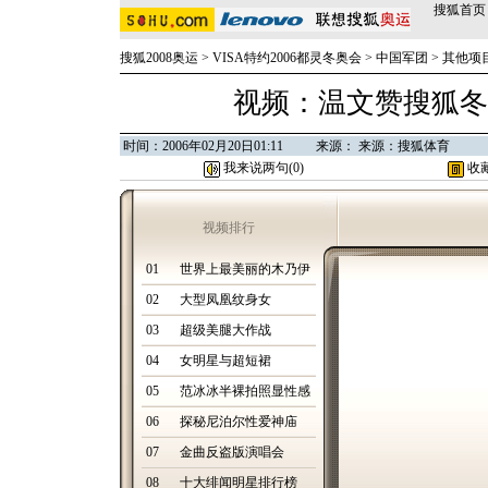
搜狐首页
搜狐2008奥运
>
VISA特约2006都灵冬奥会
>
中国军团
>
其他项
视频：温文赞搜狐冬
时间：2006年02月20日01:11 来源： 来源：搜狐体育
我来说两句(
0
)
收
视频排行
01
世界上最美丽的木乃伊
02
大型凤凰纹身女
03
超级美腿大作战
04
女明星与超短裙
05
范冰冰半裸拍照显性感
06
探秘尼泊尔性爱神庙
07
金曲反盗版演唱会
08
十大绯闻明星排行榜