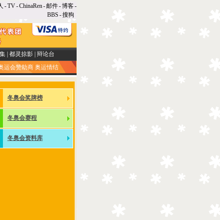
人
-
TV
-
ChinaRen
-
邮件
-
博客
-
BBS
-
搜狗
集
|
都灵掠影
|
辩论台
奥运会赞助商
奥运情结
冬奥会奖牌榜
冬奥会赛程
冬奥会资料库