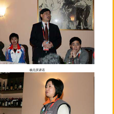
杨元庆讲话