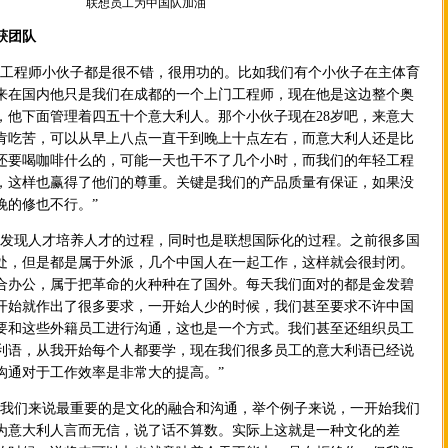
联想员工为中国队加油
获团队
程师小伙子都是很不错，很用功的。比如我们有个小伙子在主体育
来在国内他只是我们在成都的一个上门工程师，现在他是这边整个奥
，他下面管理着四五十个意大利人。那个小伙子现在28岁吧，来意大
肯吃苦，可以从早上八点一直干到晚上十点左右，而意大利人还是比
还要喝咖啡什么的，可能一天也干不了几个小时，而我们的年轻工程
，这样也赢得了他们的尊重。
关键是我们的产品质量有保证，如果没
晚的修也不行。”
现人才培养人才的过程，同时也是联想国际化的过程。之前很多国
处，但是都是属于外派，几个中国人在一起工作，这样就会很封闭。
合办公，属于把革命的火种种在了国外。每天我们面对的都是金发碧
开始就作出了很多要求，一开始人少的时候，我们甚至要求不许中国
要和这些外籍员工进行沟通，这也是一个方式。我们甚至还组织员工
利语，从我开始每个人都要学，现在我们很多员工的意大利语已经说
沟通对于工作效率是非常大的提高。”
们来说最重要的是文化的融合和沟通，举个例子来说，一开始我们
为意大利人言而无信，说了话不算数。实际上这就是一种文化的差