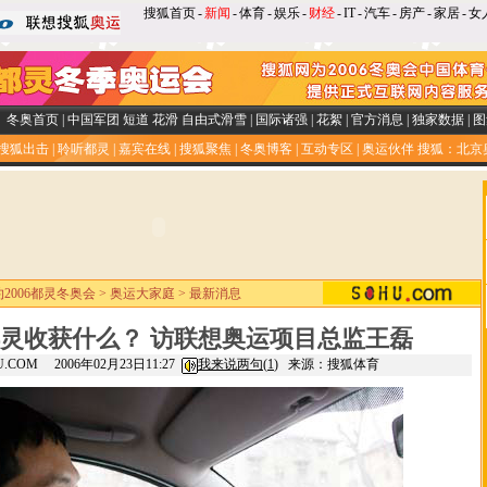
搜狐首页
-
新闻
-
体育
-
娱乐
-
财经
-
IT
-
汽车
-
房产
-
家居
-
女
冬奥首页
|
中国军团
短道
花滑
自由式滑雪
|
国际诸强
|
花絮
|
官方消息
|
独家数据
|
图
搜狐出击
|
聆听都灵
|
嘉宾在线
|
搜狐聚焦
|
冬奥博客
|
互动专区
|
奥运伙伴
搜狐：北京
约2006都灵冬奥会
>
奥运大家庭
>
最新消息
灵收获什么？ 访联想奥运项目总监王磊
HU.COM 2006年02月23日11:27
我来说两句(
1
)
来源：搜狐体育