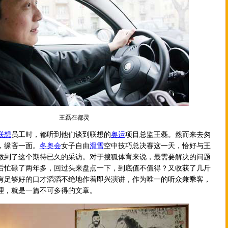
王磊在都灵
联想
员工时，都听到他们谈到联想的
奥运
项目总监王磊。然而来去匆
，缘吝一面。
冬奥会
女子自由
滑雪
空中技巧总决赛这一天，恰好与王
做到了这个期待已久的采访。对于搜狐体育来说，最需要解决的问题
后忙碌了两年多，回过头来盘点一下，到底值不值得？又收获了几斤
有足够好的口才滔滔不绝地作着即兴演讲，作为唯一的听众兼乘客，
理，就是一篇不可多得的文章。