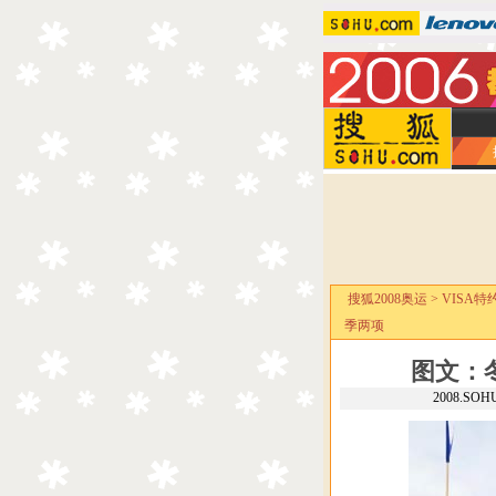
搜狐2008奥运
>
VISA特
季两项
图文：
2008.SO