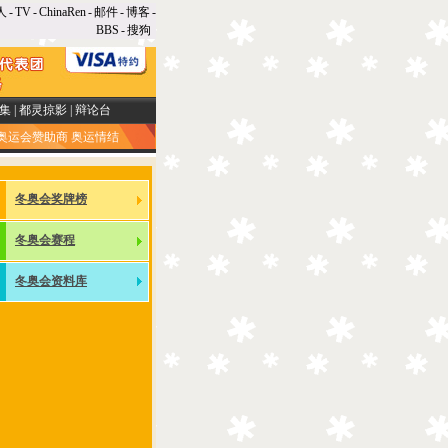
人
-
TV
-
ChinaRen
-
邮件
-
博客
-
BBS
-
搜狗
集
|
都灵掠影
|
辩论台
奥运会赞助商
奥运情结
冬奥会奖牌榜
冬奥会赛程
冬奥会资料库