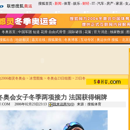
搜狐首页
-
新闻
-
体育
-
娱乐
-
财经
-
IT
-
汽车
-
房产
-
家居
-
女
冬奥首页
|
中国军团
短道
花滑
自由式滑雪
|
国际诸强
|
花絮
|
官方消息
|
独家数据
|
图
搜狐出击
|
聆听都灵
|
嘉宾在线
|
搜狐聚焦
|
冬奥博客
|
互动专区
|
奥运伙伴
搜狐：北京
约2006都灵冬奥会
>
冰雪图集
>
冬奥会23日组图
>
23日冬
冬奥会女子冬季两项接力 法国获得铜牌
HU.COM 2006年02月23日23:13
我来说两句(
0
)
来源：搜狐体育