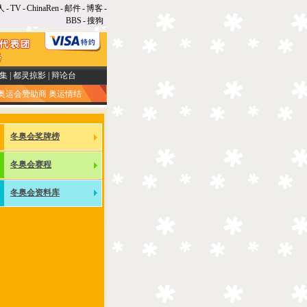
人
-
TV
-
ChinaRen
-
邮件
-
博客
-
BBS
-
搜狗
集
|
都灵掠影
|
辩论台
奥运会赞助商
奥运情结
冬奥会奖牌榜
冬奥会赛程
冬奥会资料库