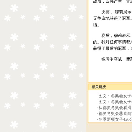
战后，四强产生：古
决赛， 穆莉展示了
无争议地获得了冠军
绩。
赛后，穆莉表示:：
的。我对任何事情都
获得了最后的冠军，
铜牌争夺战，弗莱彻
相关链接
·
图文：冬奥会女子
·
图文：冬奥会女子
·
从都灵冬奥会看滑
·
都灵冬奥会悲喜两
·
冬季两项女子4x6