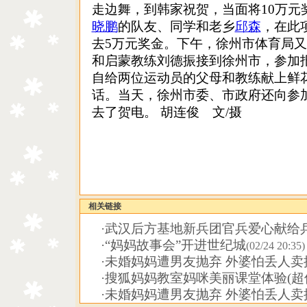
走边舞，到韩家祝贺，当面将10万元
晓鹏
的队友、同学和老乡
邱森
，在此
去5万元奖金。下午，徐州市体育局
和启蒙教练刘德振接到徐州市，参加
自给两位运动员的父母和教练献上鲜
话。当天，徐州市委、市政府还向参
去了贺电。 胡连俊 文/摄
相关链接
·
武汉后方基地新兵团官兵爱心献给
·
“妈妈故事会”开进世纪城
(02/24 20:35)
·
未婚妈妈遭男友抛弃 外婆怕丢人卖
·
搜狐妈妈教室妈咪美丽课堂体验(超
·
未婚妈妈遭男友抛弃 外婆怕丢人卖掉