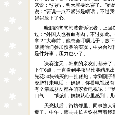
来说：“妈妈，明天就要比赛了。
”妈
说：“要说一点不紧张是瞎话，不过我
妈妈放下了心。
晓鹏的爸爸韩波告诉记者，上回在
过：“外国人也有血有肉，不过如此
拿？”大赛前，他总会叮嘱儿子，放
晓鹏他们参加预赛的实况，中央台没
是件好事，压力也小了。
决赛这天，韩家的亲友们都来了，
下午6点，一直看到半夜里比赛结果
先花50块钱买的一挂鞭炮，拿到院子
晓鹏打来电话：“妈妈，你看电视没有
有？亲戚朋友都在咱家看电视呢！”“
口气……”此刻，妈妈从心里感到，
天亮以后，街坊邻里、同事熟人涌
爆了。中午，沛县县长孟铁林带着锣