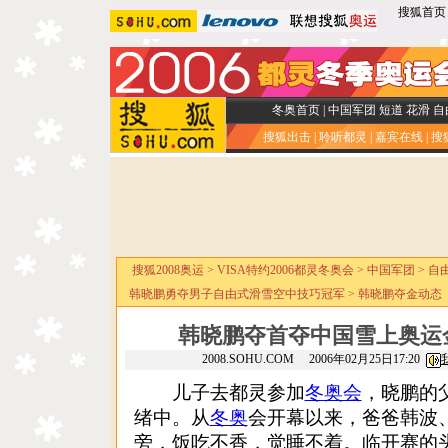
搜狐首页
冬奥首页
|
中国军团
短道
花滑
自
搜狐出击
|
聆听都灵
|
嘉宾在线
|
搜
搜狐2008奥运
>
VISA特约2006都灵冬奥会
>
中国军团
>
自
韩晓鹏勇夺男子自由式滑雪空中技巧冠军
>
韩晓鹏夺金动态
韩晓鹏夺首夺中国雪上奥运金
2008.SOHU.COM 2006年02月25日17:20
儿子去都灵参加
冬奥会
，晓鹏的
绪中。从
冬奥
会开幕以来，爸爸韩波
旁，饭吃不香，觉睡不着。临开赛的