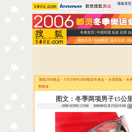
搜狐首页
冬奥首页
|
中国军团
短道
花滑
自
搜狐出击
|
聆听都灵
|
嘉宾在线
|
搜
搜狐2008奥运
>
VISA特约2006都灵冬奥会
>
冰雪图集
>
冬
季两项
图文：冬季两项男子15公
2008.SOHU.COM 2006年02月25日19:00