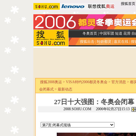
搜狐首页
冬奥首页
|
中国军团
短道
花滑
自
搜狐出击
|
聆听都灵
|
嘉宾在线
|
搜
搜狐2008奥运
>
VISA特约2006都灵冬奥会
>
官方消息
>
都
会闭幕式
>
最新动态
27日十大强图：冬奥会闭幕
2008.SOHU.COM 2006年02月27日15:13