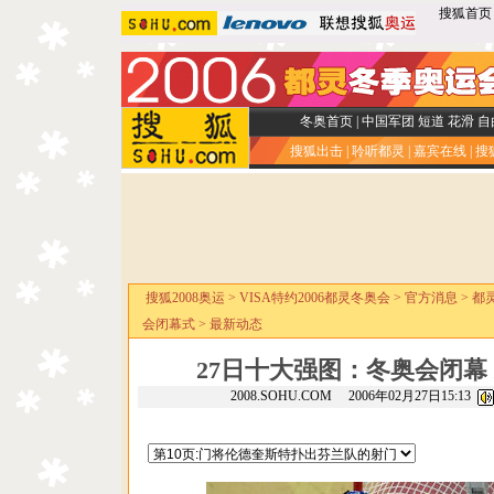
搜狐首页
冬奥首页
|
中国军团
短道
花滑
自
搜狐出击
|
聆听都灵
|
嘉宾在线
|
搜
搜狐2008奥运
>
VISA特约2006都灵冬奥会
>
官方消息
>
都
会闭幕式
>
最新动态
27日十大强图：冬奥会闭幕
2008.SOHU.COM 2006年02月27日15:13