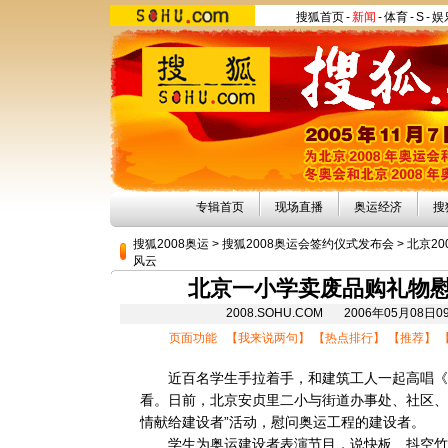
搜狐首页
-
新闻
-
体育
-
S
-
娱
专辑首页
现场直播
奥运经济
搜
搜狐2008奥运
>
搜狐2008奥运会签约仪式发布会
>
北京2
风云
北京一小学卖废品购礼物
2008.SOHU.COM 2006年05月0
页面功能 【
我来说两句
】 【
热点排行
】 【
推荐
】 
近百名学生手拉着手，和建筑工人一起高唱《
看。日前，北京安贞里二小与街道办事处、社区、
情献给建设者”活动，慰问
奥运
工程的建设者。
学生为奥运建设者表演节目，说快板、抖空竹