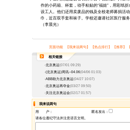
作的小药箱、杯套，动手粘贴的“
福娃
”，用彩纸
设工人。他们还用卖废品的钱及全校老师募捐活动
巾，近百双手套和袜子。学校还邀请社区医疗服务
（李晨光）
页面功能 【
我来说两句
】 【
热点排行
】 【
推荐
】 
相关链接
·
北京奥运
(07/01 09:29)
·
(北京奥运)周讯--04.06
(04/06 01:03)
·
ABB助力北京奥运
(04/27 10:07)
·
北京奥运再夺金
(03/27 09:50)
·
关注北京奥运会
(02/17 01:57)
我来说两句
用 户：
匿名发出：
请各位遵纪守法并注意语言文明。